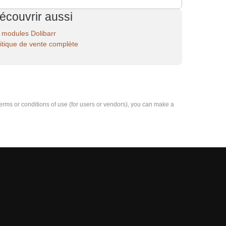
écouvrir aussi
 modules Dolibarr
litique de vente complète
e terms or conditions of use (for users or vendors), you can make a