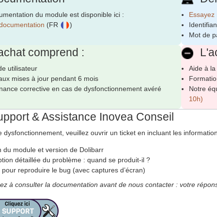
mentation du module est disponible ici :
Essayez 
a documentation
(FR
)
Identifian
Mot de p
achat comprend :
L'a
e utilisateur
Aide à la
aux mises à jour pendant 6 mois
Formation
nance corrective en cas de dysfonctionnement avéré
Notre éq
10h)
pport & Assistance Inovea Conseil
 dysfonctionnement, veuillez ouvrir un ticket en incluant les informatio
n du module et version de Dolibarr
tion détaillée du problème : quand se produit-il ?
 pour reproduire le bug (avec captures d’écran)
ez à consulter la documentation avant de nous contacter : votre répons