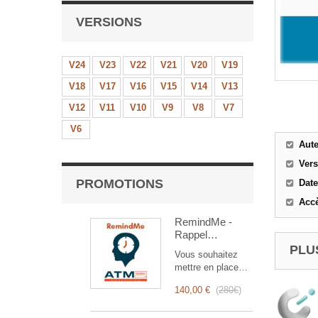
VERSIONS
V24
V23
V22
V21
V20
V19
V18
V17
V16
V15
V14
V13
V12
V11
V10
V9
V8
V7
V6
Aut
Ver
PROMOTIONS
Date
Accè
RemindMe -
Rappel
automatique
PLUS
Vous souhaitez
(mail,
mettre en place
événement,
des rappels
notification)
140,00 €
(
280€
)
automatiques ?
RemindMe est