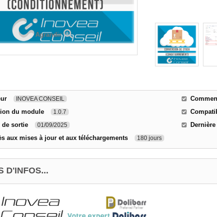
Agrandir
eur
Comment 
INOVEA CONSEIL
sion du module
Compatib
1.0.7
 de sortie
Dernière
01/09/2025
s aux mises à jour et aux téléchargements
180 jours
 D'INFOS...