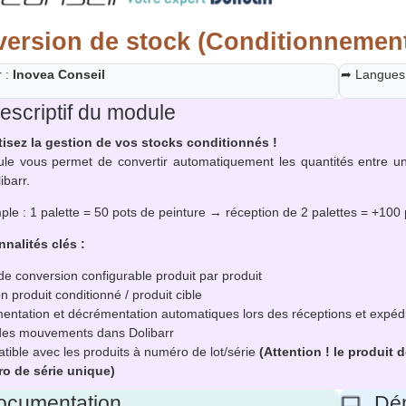
ersion de stock (Conditionnemen
r :
Inovea Conseil
➦ Langues
scriptif du module
isez la gestion de vos stocks conditionnés !
e vous permet de convertir automatiquement les quantités entre un 
ibarr.
le : 1 palette = 50 pots de peinture → réception de 2 palettes = +100 
nalités clés :
de conversion configurable produit par produit
n produit conditionné / produit cible
entation et décrémentation automatiques lors des réceptions et expédi
 des mouvements dans Dolibarr
ible avec les produits à numéro de lot/série
(Attention ! le produit
o de série unique)
cumentation
Dém