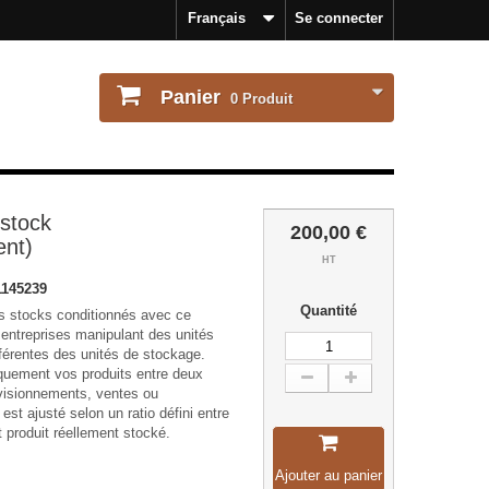
Français
Se connecter
Panier
0
Produit
stock
200,00 €
ent)
HT
145239
Quantité
s stocks conditionnés avec ce
entreprises manipulant des unités
fférentes des unités de stockage.
quement vos produits entre deux
visionnements, ventes ou
st ajusté selon un ratio défini entre
 produit réellement stocké.
Ajouter au panier