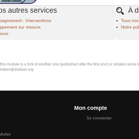
s autres services
À d
agnement - Interventions
Tous nos
ppement sur mesure
Notre po
ions
k this module is a fork of another one (published after the first one) or violates som
olistore@dolibarr.org
Mon compte
Se connecter
odules