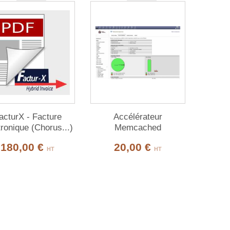
acturX - Facture
Accélérateur
tronique (Chorus...)
Memcached
180,00 €
20,00 €
HT
HT