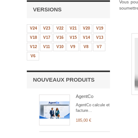
Vous pouv
soumettre
VERSIONS
V24
V23
V22
V21
V20
V19
V18
V17
V16
V15
V14
V13
V12
V11
V10
V9
V8
V7
V6
NOUVEAUX PRODUITS
AgentCo
AgentCo calcule et
facture
automatiquement
185,00 €
les commissions
de vos agents
commerciaux