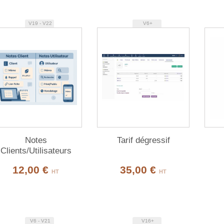
V19 - V22
V6+
Notes
Tarif dégressif
Clients/Utilisateurs
12,00 €
35,00 €
HT
HT
V6 - V21
V16+