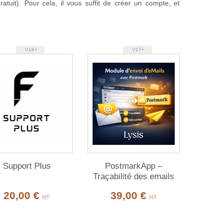
uit). Pour cela, il vous suffit de créer un compte, et
V18+
V17+
Support Plus
PostmarkApp –
Traçabilité des emails
20,00 €
39,00 €
HT
HT