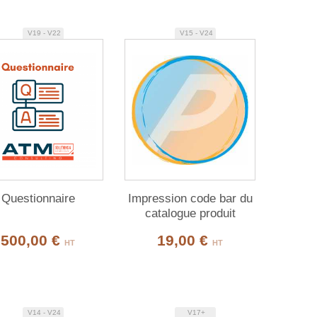
V19 - V22
V15 - V24
Questionnaire
Impression code bar du
catalogue produit
500,00 €
19,00 €
HT
HT
V14 - V24
V17+