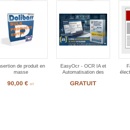
nsertion de produit en
EasyOcr - OCR IA et
F
masse
Automatisation des
élec
Factures Fournisseur
90,00 €
GRATUIT
HT