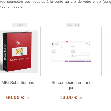
ez soumettre vos modules à la vente au prix de votre choix (ou grat
 votre module.
V10+
V10 - V22
MBI Substitutions
Se connexion en tant
que
60,00 €
10,00 €
HT
HT