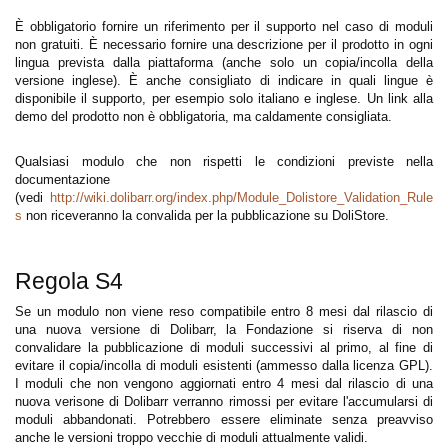
È obbligatorio fornire un riferimento per il supporto nel caso di moduli
non gratuiti. È necessario fornire una descrizione per il prodotto in ogni
lingua prevista dalla piattaforma (anche solo un copia/incolla della
versione inglese). È anche consigliato di indicare in quali lingue è
disponibile il supporto, per esempio solo italiano e inglese. Un link alla
demo del prodotto non è obbligatoria, ma caldamente consigliata.
Qualsiasi modulo che non rispetti le condizioni previste nella
documentazione
(vedi
http://wiki.dolibarr.org/index.php/Module_Dolistore_Validation_Rule
s
non riceveranno la convalida per la pubblicazione su DoliStore.
Regola S4
Se un modulo non viene reso compatibile entro 8 mesi dal rilascio di
una nuova versione di Dolibarr, la Fondazione si riserva di non
convalidare la pubblicazione di moduli successivi al primo, al fine di
evitare il copia/incolla di moduli esistenti (ammesso dalla licenza GPL).
I moduli che non vengono aggiornati entro 4 mesi dal rilascio di una
nuova verisone di Dolibarr verranno rimossi per evitare l'accumularsi di
moduli abbandonati. Potrebbero essere eliminate senza preavviso
anche le versioni troppo vecchie di moduli attualmente validi.