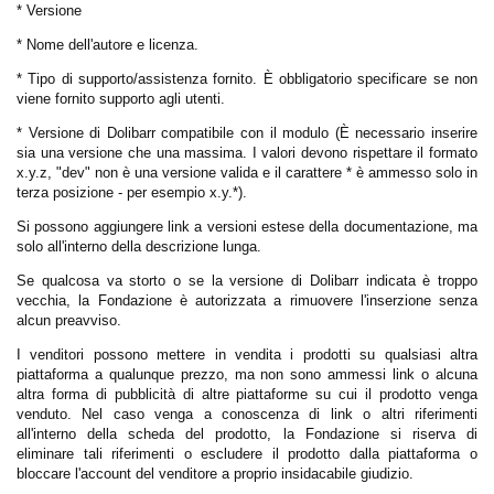
* Versione
* Nome dell'autore e licenza.
* Tipo di supporto/assistenza fornito. È obbligatorio specificare se non
viene fornito supporto agli utenti.
* Versione di Dolibarr compatibile con il modulo (È necessario inserire
sia una versione che una massima. I valori devono rispettare il formato
x.y.z, "dev" non è una versione valida e il carattere * è ammesso solo in
terza posizione - per esempio x.y.*).
Si possono aggiungere link a versioni estese della documentazione, ma
solo all'interno della descrizione lunga.
Se qualcosa va storto o se la versione di Dolibarr indicata è troppo
vecchia, la Fondazione è autorizzata a rimuovere l'inserzione senza
alcun preavviso.
I venditori possono mettere in vendita i prodotti su qualsiasi altra
piattaforma a qualunque prezzo, ma non sono ammessi link o alcuna
altra forma di pubblicità di altre piattaforme su cui il prodotto venga
venduto. Nel caso venga a conoscenza di link o altri riferimenti
all'interno della scheda del prodotto, la Fondazione si riserva di
eliminare tali riferimenti o escludere il prodotto dalla piattaforma o
bloccare l'account del venditore a proprio insidacabile giudizio.