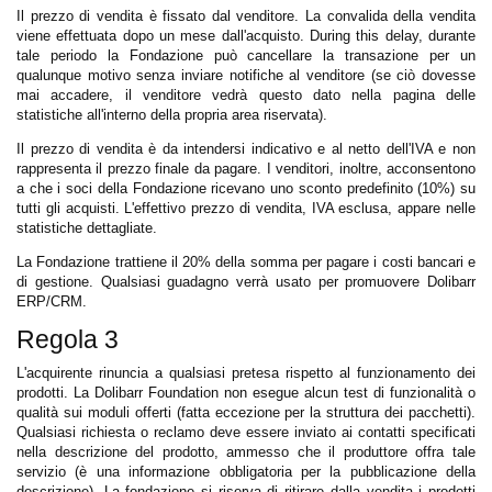
Il prezzo di vendita è fissato dal venditore. La convalida della vendita
viene effettuata dopo un mese dall'acquisto. During this delay, durante
tale periodo la Fondazione può cancellare la transazione per un
qualunque motivo senza inviare notifiche al venditore (se ciò dovesse
mai accadere, il venditore vedrà questo dato nella pagina delle
statistiche all'interno della propria area riservata).
Il prezzo di vendita è da intendersi indicativo e al netto dell'IVA e non
rappresenta il prezzo finale da pagare. I venditori, inoltre, acconsentono
a che i soci della Fondazione ricevano uno sconto predefinito (10%) su
tutti gli acquisti. L'effettivo prezzo di vendita, IVA esclusa, appare nelle
statistiche dettagliate.
La Fondazione trattiene il 20% della somma per pagare i costi bancari e
di gestione. Qualsiasi guadagno verrà usato per promuovere Dolibarr
ERP/CRM.
Regola 3
L'acquirente rinuncia a qualsiasi pretesa rispetto al funzionamento dei
prodotti. La Dolibarr Foundation non esegue alcun test di funzionalità o
qualità sui moduli offerti (fatta eccezione per la struttura dei pacchetti).
Qualsiasi richiesta o reclamo deve essere inviato ai contatti specificati
nella descrizione del prodotto, ammesso che il produttore offra tale
servizio (è una informazione obbligatoria per la pubblicazione della
descrizione). La fondazione si riserva di ritirare dalla vendita i prodotti