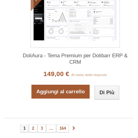
DoliAura - Tema Premium per Dolibarr ERP &
CRM
149,00 €
Al netto delle imposte
Aggiungi al carrello
Di Più
1
2
3
...
164