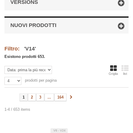
VERSIONS
NUOVI PRODOTTI
Filtro:
'V14'
Esistono prodotti 653.
Griglia
list
prodotti per pagina
1
2
3
...
164
1-4 / 653 items
V6 - V24