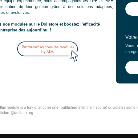
ne équipe expérimentée, nous accompagnons les TPE et PME
timisation de leur gestion grâce à des solutions adaptées,
es et évolutives.
 nos modules sur le Dolistore et boostez l’efficacité
entreprise dès aujourd’hui !
Votre
Vous r
charge
k this module is a fork of another one (published after the first one) or violates som
olistore@dolibarr.org