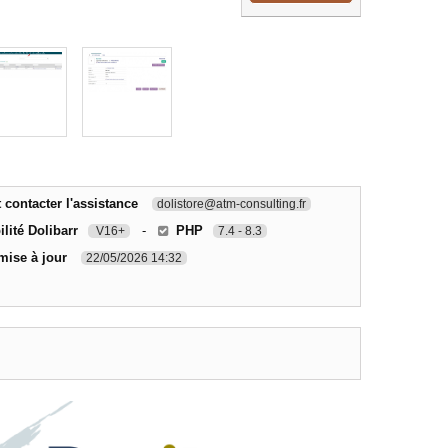
contacter l'assistance
dolistore@atm-consulting.fr
lité Dolibarr
-
PHP
V16+
7.4 - 8.3
mise à jour
22/05/2026 14:32