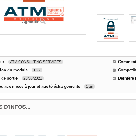
Agrandir
eur
Comment 
ATM CONSULTING SERVICES
sion du module
Compatibi
1.27
 de sortie
Dernière 
20/05/2021
s aux mises à jour et aux téléchargements
1 an
 D'INFOS...