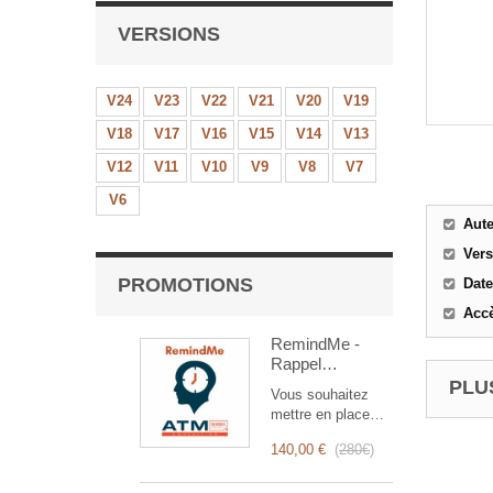
VERSIONS
V24
V23
V22
V21
V20
V19
V18
V17
V16
V15
V14
V13
V12
V11
V10
V9
V8
V7
V6
Aut
Ver
PROMOTIONS
Date
Accè
RemindMe -
Rappel
automatique
PLUS
Vous souhaitez
(mail,
mettre en place
événement,
des rappels
notification)
140,00 €
(
280€
)
automatiques ?
RemindMe est