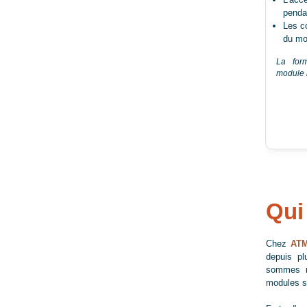
penda
Les c
du mo
La form
module n
Qui
Chez
ATM
depuis pl
sommes r
modules s