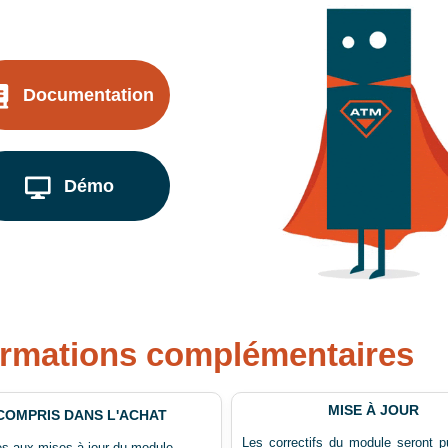
Documentation
Démo
ormations complémentaires
MISE À JOUR
COMPRIS DANS L'ACHAT
Les correctifs du module seront p
ès aux mises à jour du module