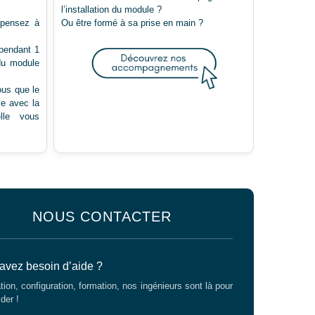
l’installation du module ?
 pensez à
Ou être formé à sa prise en main ?
 pendant 1
du module
ous que le
le avec la
lle vous
NOUS CONTACTER
avez besoin d’aide ?
ation, configuration, formation, nos ingénieurs sont là pour
der !