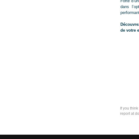
Forte d’u
dans l’op
performant
Découvrez
de votre 
If you thin
report at d