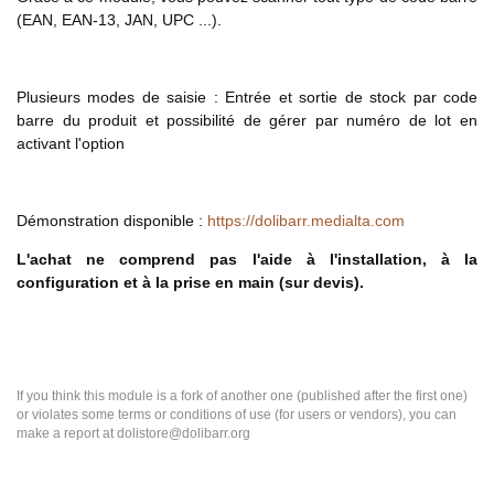
(EAN, EAN-13, JAN, UPC ...).
Plusieurs modes de saisie : Entrée et sortie de stock par code
barre du produit et possibilité de gérer par numéro de lot en
activant l'option
Démonstration disponible :
https://dolibarr.medialta.com
L'achat ne comprend pas l'aide à l'installation, à la
configuration et à la prise en main (sur devis).
If you think this module is a fork of another one (published after the first one)
or violates some terms or conditions of use (for users or vendors), you can
make a report at dolistore@dolibarr.org