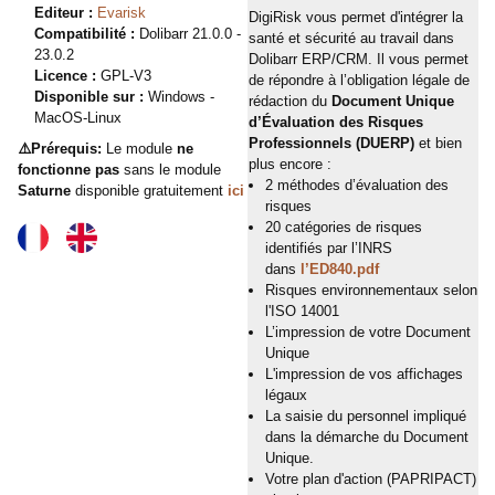
Editeur :
Evarisk
DigiRisk vous permet d'intégrer la
Compatibilité :
Dolibarr 21.0.0 -
santé et sécurité au travail dans
23.0.2
Dolibarr ERP/CRM. Il vous permet
Licence :
GPL-V3
de répondre à l’obligation légale de
Disponible sur :
Windows -
rédaction du
Document Unique
MacOS-Linux
d’Évaluation des Risques
Professionnels (DUERP)
et bien
⚠️Prérequis:
Le module
ne
plus encore :
fonctionne pas
sans le module
2 méthodes d’évaluation des
Saturne
disponible gratuitement
ici
risques
20 catégories de risques
identifiés par l’INRS
dans
l’ED840.pdf
Risques environnementaux selon
l'ISO 14001
L’impression de votre Document
Unique
L'impression de vos affichages
légaux
La saisie du personnel impliqué
dans la démarche du Document
Unique.
Votre plan d'action (PAPRIPACT)