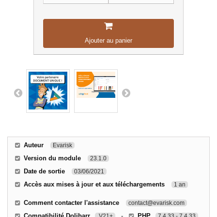
Ajouter au panier
Auteur
Evarisk
Version du module
23.1.0
Date de sortie
03/06/2021
Accès aux mises à jour et aux téléchargements
1 an
Comment contacter l'assistance
contact@evarisk.com
Compatibilité Dolibarr
-
PHP
V21+
7.4.33 - 7.4.33