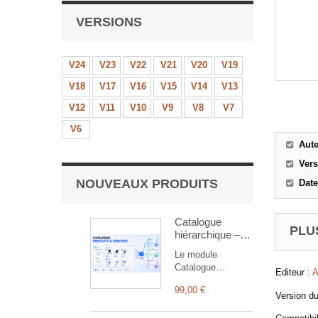
VERSIONS
V24
V23
V22
V21
V20
V19
V18
V17
V16
V15
V14
V13
V12
V11
V10
V9
V8
V7
V6
Aut
Ver
NOUVEAUX PRODUITS
Date
Catalogue
PLUS
hiérarchique –
Produits &
Le module
Services
Catalogue
Editeur :
A
hiérarchique
99,00 €
simplifie la
Version d
recherche et l’ajout