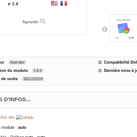
Agrandir
eur
Compatibilité Dol
Axel dev
sion du module
Dernière mise à j
1.9.1
 de sortie
30/12/2018
 D'INFOS...
XeL dev
u module :
auto