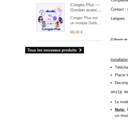
de produits ou de
Compatibil
Congés Plus —
services dans les
Contact :
Gestion avancée
documents
des absences
commerciaux
Congés Plus est
Langues 
Dolibarr.
un module Dolibarr
conçu pour
69,00 €
simplifier et
centraliser la
(*)
Besoin de
gestion des
congés et des
Tous les nouveaux produits
absences des
salariés. Il offre
Installatio
aux collaborateurs
Téléchar
une interface
moderne pour
Placer l
effectuer leurs
Decompr
demandes,
consulter leurs
unzip m
soldes et suivre
leur validation.
Le modu
Note:
À
un mod