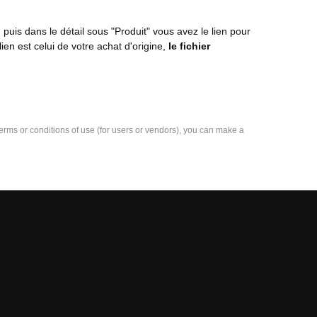
is dans le détail sous "Produit" vous avez le lien pour
ien est celui de votre achat d'origine,
le fichier
e terms or conditions of use (for users or vendors), you can make a