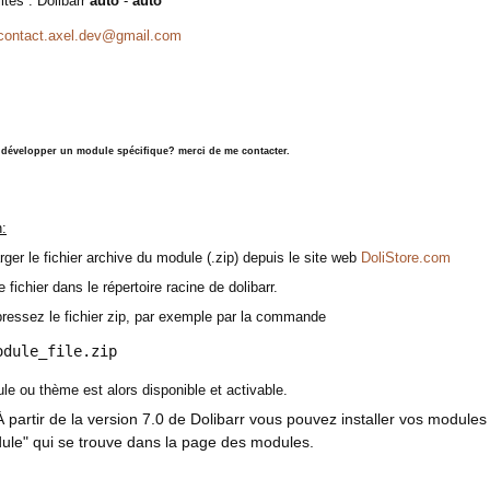
ités : Dolibarr
auto
-
auto
contact.axel.dev@gmail.com
:
 développer un module spécifique? merci de me contacter.
n:
ger le fichier archive du module (.zip) depuis le site web
DoliStore.com
e fichier dans le répertoire racine de dolibarr.
essez le fichier zip, par exemple par la commande
odule_file.zip
le ou thème est alors disponible et activable.
 partir de la version 7.0 de Dolibarr vous pouvez installer vos modules 
ule" qui se trouve dans la page des modules.