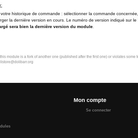
r:
votre historique de commande : sélectionner la commande concernée, pu
rger la dernière version en cours. Le numéro de version indiqué sur le l
argé sera bien la dernière version du module
.
k this module is a fork of another one (published after the first one) or violates som
olistore@dolibarr.org
Mon compte
Se connecter
odules