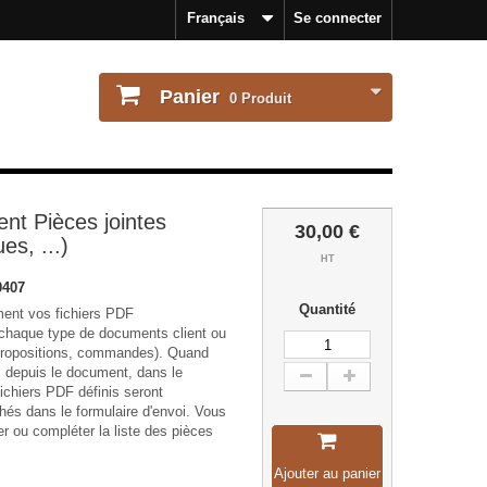
Français
Se connecter
Panier
0
Produit
nt Pièces jointes
30,00 €
es, ...)
HT
0407
Quantité
ent vos fichiers PDF
chaque type de documents client ou
 propositions, commandes). Quand
 depuis le document, dans le
fichiers PDF définis seront
és dans le formulaire d'envoi. Vous
r ou compléter la liste des pièces
Ajouter au panier