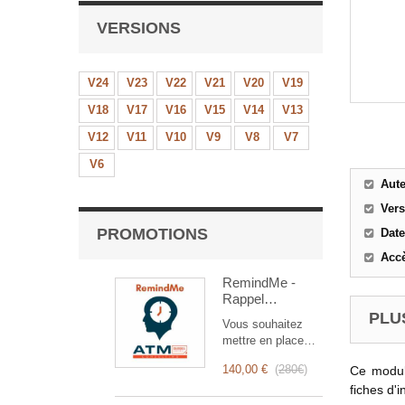
VERSIONS
V24
V23
V22
V21
V20
V19
V18
V17
V16
V15
V14
V13
V12
V11
V10
V9
V8
V7
V6
Aut
Ver
PROMOTIONS
Date
Accè
RemindMe -
Rappel
automatique
PLUS
Vous souhaitez
(mail,
mettre en place
événement,
des rappels
notification)
140,00 €
(
280€
)
Ce modul
automatiques ?
RemindMe est
fiches d'