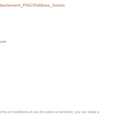
to_Attachement_Pi%C3%A8ces_Jointes
.com
e terms or conditions of use (for users or vendors), you can make a