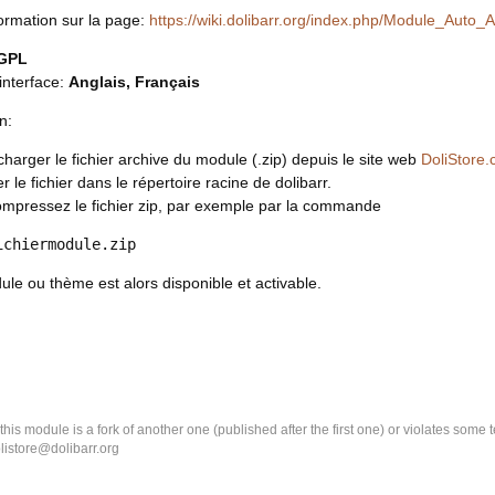
formation sur la page:
https://wiki.dolibarr.org/index.php/Module_Au
GPL
interface:
Anglais, Français
n:
charger le fichier archive du module (.zip) depuis le site web
DoliStore
r le fichier dans le répertoire racine de dolibarr.
mpressez le fichier zip, par exemple par la commande
ichiermodule.zip
le ou thème est alors disponible et activable.
k this module is a fork of another one (published after the first one) or violates som
olistore@dolibarr.org