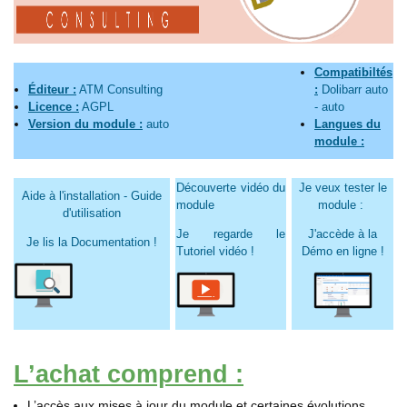
Compatibiltés
Éditeur :
ATM Consulting
:
Dolibarr
auto
Licence :
AGPL
-
auto
Version du module :
auto
Langues du
module :
Découverte vidéo du
Je veux tester le
Aide à l'installation - Guide
module
module :
d'utilisation
Je regarde le
J'accède à la
Je lis la Documentation !
Tutoriel vidéo !
Démo en ligne !
L’achat comprend :
L’accès aux mises à jour du module et certaines évolutions