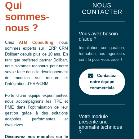
Qui
NOUS
CONTACTER
sommes-
nous ?
Vous avez besoin
d’aide ?
Chez
ATM Consulting
, nous
Installation, configuration,
sommes experts sur l’ERP CRM
formation, nos ingénieurs
Dolibarr depuis plus de 10 ans. En
sont là pour vous aider !
tant que preferred partner Dolibarr,
nous sommes reconnus pour notre
savoir-faire dans le développement
Contactez
de modules sur mesure et
notre équipe
l’intégration d’ERP/CRM.
commerciale
Forte d’une équipe expérimentée,
nous accompagnons les TPE et
PME dans l’optimisation de leur
gestion grâce à des solutions
Votre module
adaptées, performantes et
présente une
évolutives.
anomalie technique
?
Découvrez nos modules sur le