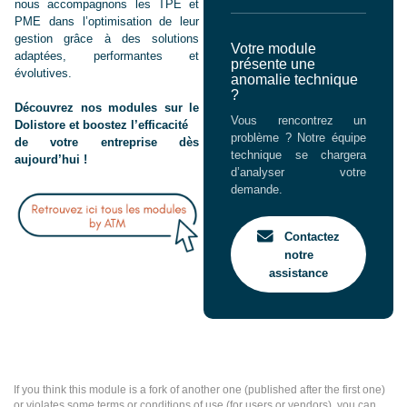
nous accompagnons les TPE et
PME dans l’optimisation de leur
gestion grâce à des solutions
Votre module
adaptées, performantes et
présente une
évolutives.
anomalie technique
?
Découvrez nos modules sur le
Vous rencontrez un
Dolistore et boostez l’efficacité
problème ? Notre équipe
de votre entreprise dès
technique se chargera
aujourd’hui !
d’analyser votre
demande.
Contactez
notre
assistance
If you think this module is a fork of another one (published after the first one)
or violates some terms or conditions of use (for users or vendors), you can