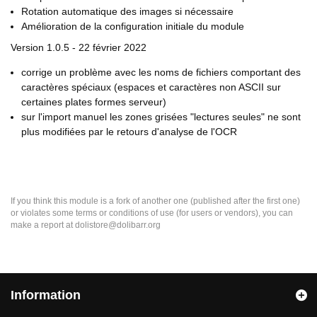
Rotation automatique des images si nécessaire
Amélioration de la configuration initiale du module
Version 1.0.5 - 22 février 2022
corrige un problème avec les noms de fichiers comportant des
caractères spéciaux (espaces et caractères non ASCII sur
certaines plates formes serveur)
sur l'import manuel les zones grisées "lectures seules" ne sont
plus modifiées par le retours d'analyse de l'OCR
If you think this module is a fork of another one (published after the first one)
or violates some terms or conditions of use (for users or vendors), you can
make a report at dolistore@dolibarr.org
Information