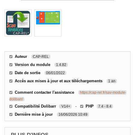
Auteur
CAP-REL
Version du module
1.4.82
Date de sortie
06/01/2022
Accès aux mises à jour et aux téléchargements
1 an
Comment contacter l'assistance
https://cap-rel.fr/sav-module-
dolibarr/
Compatibilité Dolibarr
-
PHP
V14+
7.4 - 8.4
Dernière mise à jour
16/06/2026 10:49
PLUS D'INFOS...