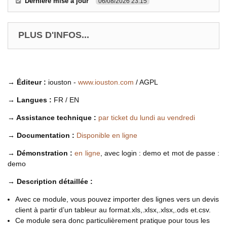
Dernière mise à jour
06/08/2026 23:15
PLUS D'INFOS...
→ Éditeur :
iouston -
www.iouston.com
/ AGPL
→ Langues :
FR / EN
→ Assistance technique :
par ticket du lundi au vendredi
→ Documentation :
Disponible en ligne
→ Démonstration :
en ligne
, avec login : demo et mot de passe :
demo
→ Description détaillée :
Avec ce module, vous pouvez importer des lignes vers un devis
client à partir d’un tableur au format.xls,.xlsx,.xlsx,.ods et.csv.
Ce module sera donc particulièrement pratique pour tous les