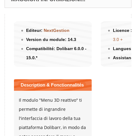
Editeur:
NextGestion
Licence :
G
Version du module:
14.3
3.0 +
Compatibilité:
Dolibarr 6.0.0 -
Langues d
15.0.*
Assistance
Description & Fonctionnalités
Il modulo "Menu 3D reattivo" ti
permette di ingrandire
l'interfaccia di lavoro della tua
piattaforma Dolibarr, in modo da