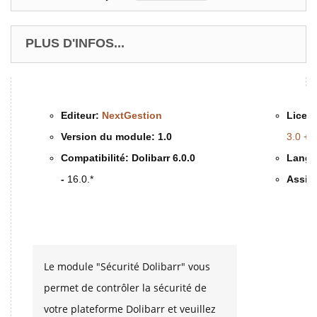
PLUS D'INFOS...
Editeur:
NextGestion
Licenc
Version du module:
1.0
3.0 +
Compatibilité:
Dolibarr 6.0.0
Langu
-
16.0.*
Assis
Description & Fonctionnalités
Le module "Sécurité Dolibarr" vous
permet de contrôler la sécurité de
votre plateforme Dolibarr et veuillez