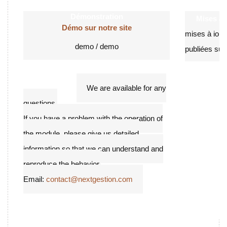
Démonstration
Mises à j
Démo sur notre site
mises à jour
demo / demo
publiées sur 
Support
We are available for any
questions.
If you have a problem with the operation of
the module, please give us detailed
information so that we can understand and
reproduce the behavior.
Email:
contact@nextgestion.com
More than 100 Modules available in
Dolistore: