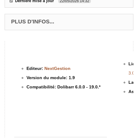
Dernière mise à jour
22/05/2026 14:32
PLUS D'INFOS...
Lice
Editeur:
NextGestion
3.0 
Version du module:
1.9
Lang
Compatibilité:
Dolibarr 6.0.0 -
19.0
.*
Assi
Description & Fonctionnalités