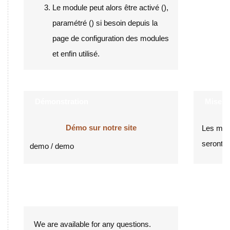
Le module peut alors être activé (
),
paramétré (
) si besoin depuis la
page de configuration des modules
et enfin utilisé.
Démonstration
Mises à
Démo sur notre site
Les mise
seront p
demo / demo
Support
We are available for any questions.