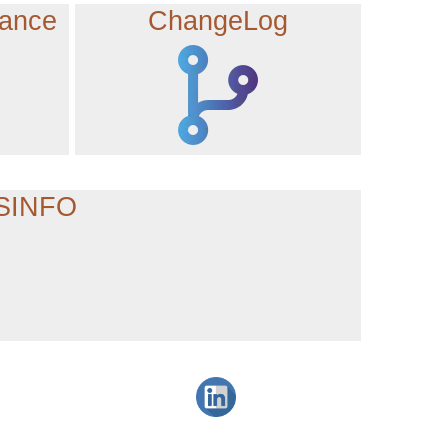
tance
ChangeLog
NSINFO