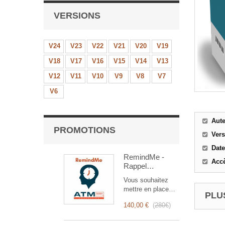
VERSIONS
V24
V23
V22
V21
V20
V19
V18
V17
V16
V15
V14
V13
V12
V11
V10
V9
V8
V7
V6
Aut
PROMOTIONS
Ver
Date
RemindMe -
Accè
Rappel
automatique
Vous souhaitez
(mail,
mettre en place
événement,
PLUS
des rappels
notification)
140,00 €
(
280€
)
automatiques ?
RemindMe est