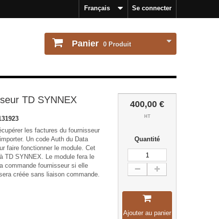
Français
Se connecter
Panier
0
Produit
isseur TD SYNNEX
400,00 €
HT
131923
cupérer les factures du fournisseur
mporter. Un code Auth du Data
Quantité
ur faire fonctionner le module. Cet
 à TD SYNNEX. Le module fera le
t la commande fournisseur si elle
e sera créée sans liaison commande.
Ajouter au panier