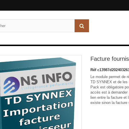
Facture fourn
Réf
c13987d20240326
Le module permet de ré
TD SYNNEX et de les i
Pack est obligatoire po
accès est à demander
lien entre la facture e
existe sinon la factur