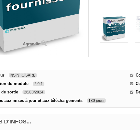
Agrandir
eur
Co
NSINFO SARL
sion du module
Co
2.0.1
 de sortie
De
26/03/2024
s aux mises à jour et aux téléchargements
180 jours
 D'INFOS...