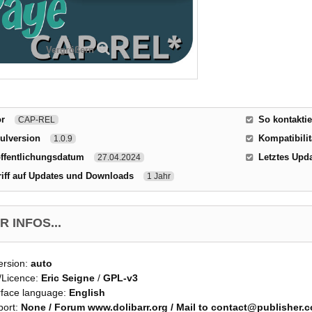
Vergrößern
or
So kontakti
CAP-REL
ulversion
Kompatibilit
1.0.9
ffentlichungsdatum
Letztes Upd
27.04.2024
iff auf Updates und Downloads
1 Jahr
 INFOS...
ersion:
auto
/Licence:
Eric Seigne
/
GPL-v3
rface language:
English
port:
None / Forum www.dolibarr.org / Mail to contact@publisher.