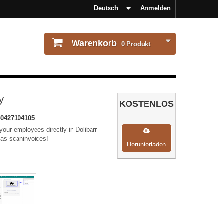
Deutsch
Anmelden
Warenkorb
0
Produkt
y
KOSTENLOS
40427104105
your employees directly in Dolibarr
 as scaninvoices!
Herunterladen