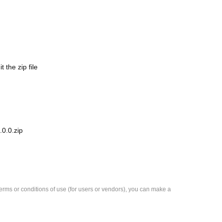
the zip file
0.0.zip
e terms or conditions of use (for users or vendors), you can make a