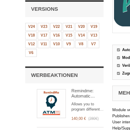
VERSIONS
V24
V23
V22
V21
V20
V19
V18
V17
V16
V15
V14
V13
V12
V11
V10
V9
V8
V7
Aut
V6
Mod
Verö
Zugr
WERBEAKTIONEN
Remindme:
MEHR
Automatic
reminder (email,
Allows you to
event,
program different
Module v
notification)
types of reminders
Publisher
140,00 €
(
280€
)
based on a trigger.
User inte
RemindMe is here
Help/Sup