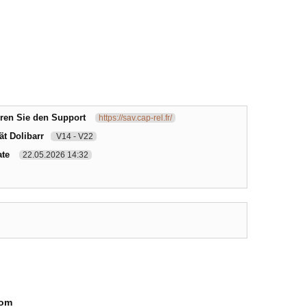
eren Sie den Support
https://sav.cap-rel.fr/
ät Dolibarr
V14 - V22
ate
22.05.2026 14:32
com