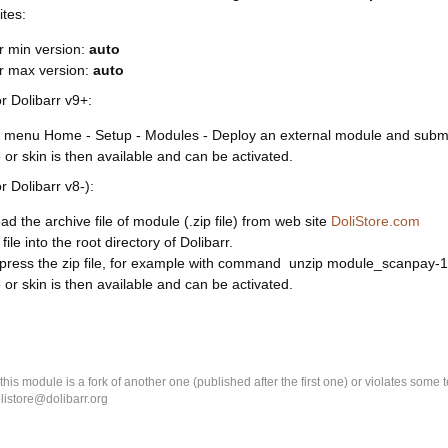
ites:
r min version:
auto
rr max version:
auto
or Dolibarr v9+:
 menu Home - Setup - Modules - Deploy an external module and submit 
or skin is then available and can be activated.
or Dolibarr v8-):
d the archive file of module (.zip file) from web site
DoliStore.com
file into the root directory of Dolibarr.
ress the zip file, for example with command unzip module_scanpay-1.
or skin is then available and can be activated.
k this module is a fork of another one (published after the first one) or violates som
olistore@dolibarr.org