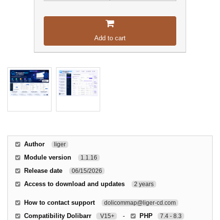
Add to cart
Author
liger
Module version
1.1.16
Release date
06/15/2026
Access to download and updates
2 years
How to contact support
dolicommap@liger-cd.com
Compatibility Dolibarr
-
PHP
V15+
7.4 - 8.3