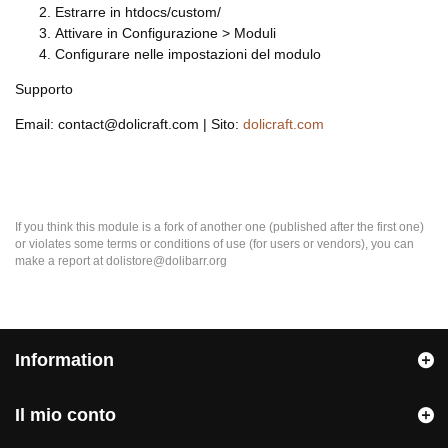
Estrarre in htdocs/custom/
Attivare in Configurazione > Moduli
Configurare nelle impostazioni del modulo
Supporto
Email: contact@dolicraft.com | Sito:
dolicraft.com
If you think this module is a fork of another one (published after the first one)
or violates some terms or conditions of use (for users or vendors), you can
make a report at dolistore@dolibarr.org
Information
Il mio conto