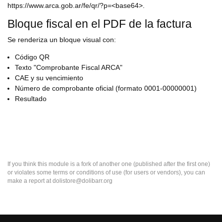
https://www.arca.gob.ar/fe/qr/?p=<base64>.
Bloque fiscal en el PDF de la factura
Se renderiza un bloque visual con:
Código QR
Texto "Comprobante Fiscal ARCA"
CAE y su vencimiento
Número de comprobante oficial (formato 0001-00000001)
Resultado
If you think this module is a fork of another one (published after the first one)
or violates some terms or conditions of use (for users or vendors), you can
make a report at dolistore@dolibarr.org