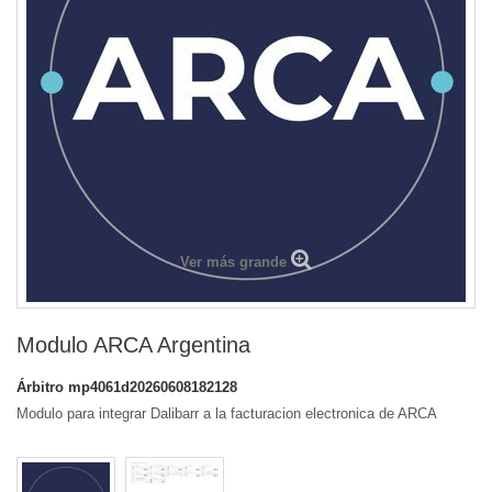
Ver más grande
Modulo ARCA Argentina
Árbitro
mp4061d20260608182128
Modulo para integrar Dalibarr a la facturacion electronica de ARCA