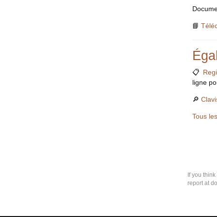
Documen
📘
Télé
Éga
📋
Regi
ligne po
🔎
Clavi
Tous le
If you thin
report at d