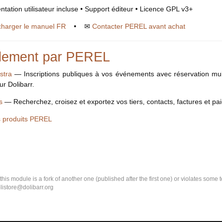
tation utilisateur incluse • Support éditeur • Licence GPL v3+
charger le manuel FR
• ✉
Contacter PEREL avant achat
lement par PEREL
stra
— Inscriptions publiques à vos événements avec réservation multi
ur Dolibarr.
s
— Recherchez, croisez et exportez vos tiers, contacts, factures et pai
s produits PEREL
k this module is a fork of another one (published after the first one) or violates som
olistore@dolibarr.org