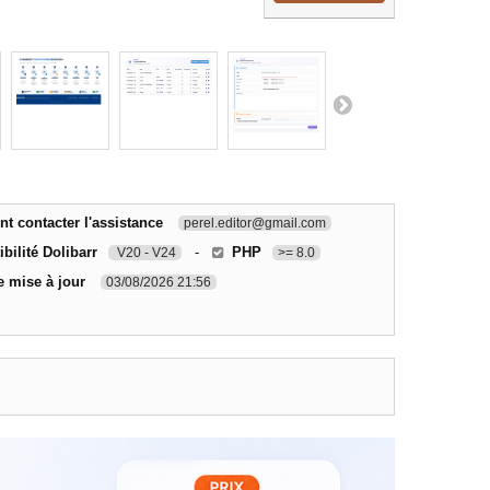
 contacter l'assistance
perel.editor@gmail.com
bilité Dolibarr
-
PHP
V20 - V24
>= 8.0
e mise à jour
03/08/2026 21:56