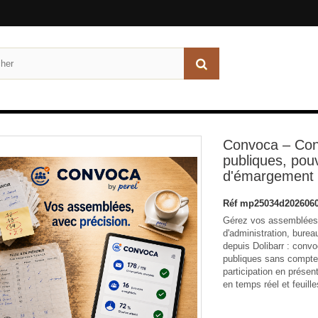
Convoca – Con
publiques, pouv
d'émargement 
Réf
mp25034d2026060
Gérez vos assemblées 
d'administration, bure
depuis Dolibarr : conv
publiques sans compte,
participation en présen
en temps réel et feuil