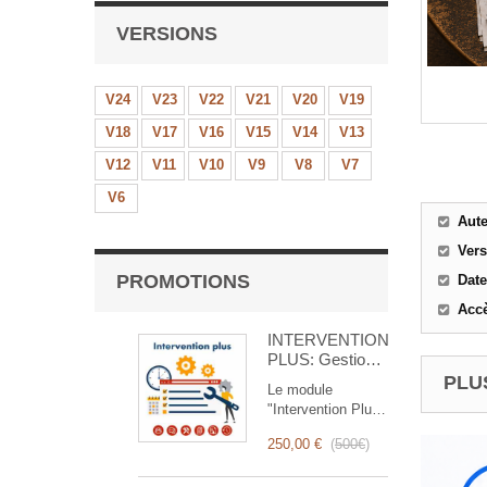
VERSIONS
V24
V23
V22
V21
V20
V19
V18
V17
V16
V15
V14
V13
V12
V11
V10
V9
V8
V7
V6
Aut
Ver
PROMOTIONS
Date
Accè
INTERVENTION
PLUS: Gestion
Complète des
PLUS
Le module
Interventions
"Intervention Plus"
est un outil
250,00 €
(
500€
)
révolutionnaire qui
simplifie et