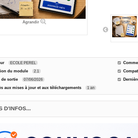
Agrandir
eur
Comment
ECOLE PEREL
sion du module
Compati
2.1
 de sortie
Dernièr
07/06/2026
s aux mises à jour et aux téléchargements
1 an
 D'INFOS...