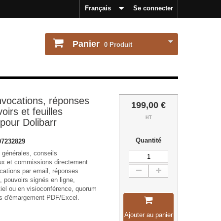
Français
Se connecter
Panier
0
Produit
vocations, réponses
199,00 €
oirs et feuilles
HT
pour Dolibarr
Quantité
7232829
générales, conseils
aux et commissions directement
ocations par email, réponses
 pouvoirs signés en ligne,
tiel ou en visioconférence, quorum
les d'émargement PDF/Excel.
Ajouter au panier