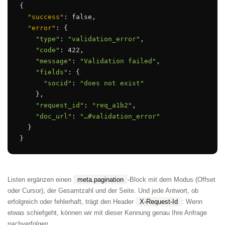
{

"success"
: false,

"error"
: {

"type"
: 
"validation_error"
,

"code"
: 422,

"message"
: 
"Validation failed"
,

"fields"
: {

"socid"
: 
"does not exist"
    },

"request_id"
: 
"req_a1b2"
,

"doc_url"
: 
"…#validation_error"
  }

}
Listen ergänzen einen
meta.pagination
-Block mit dem Modus (Offset
oder Cursor), der Gesamtzahl und der Seite. Und jede Antwort, ob
erfolgreich oder fehlerhaft, trägt den Header
X-Request-Id
: Wenn
etwas schiefgeht, können wir mit dieser Kennung genau Ihre Anfrage
nachverfolgen.