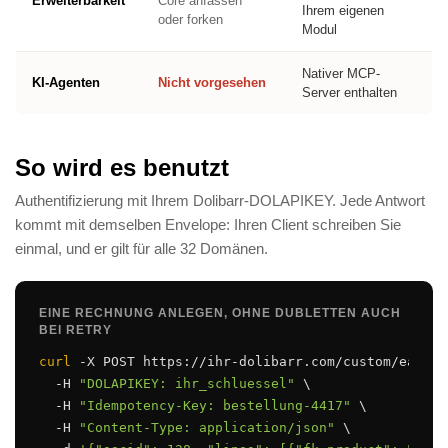
Erweiterbarkeit
Core anfassen
Ihrem eigenen
oder forken
Modul
Nativer MCP-
KI-Agenten
Nicht vorgesehen
Server enthalten
So wird es benutzt
Authentifizierung mit Ihrem Dolibarr-DOLAPIKEY. Jede Antwort
kommt mit demselben Envelope: Ihren Client schreiben Sie
einmal, und er gilt für alle 32 Domänen.
EINE RECHNUNG ANLEGEN, OHNE DUBLETTEN AUCH
BEI RETRY
curl
 -X POST https://ihr-dolibarr.com/custom/easyap
  -H 
"DOLAPIKEY: ihr_schluessel"
 \

  -H 
"Idempotency-Key: bestellung-4417"
 \

  -H 
"Content-Type: application/json"
 \
