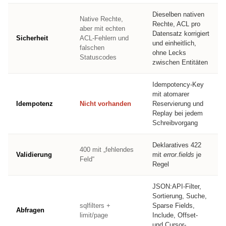
Dieselben nativen
Native Rechte,
Rechte, ACL pro
aber mit echten
Datensatz korrigiert
Sicherheit
ACL-Fehlern und
und einheitlich,
falschen
ohne Lecks
Statuscodes
zwischen Entitäten
Idempotency-Key
mit atomarer
Idempotenz
Nicht vorhanden
Reservierung und
Replay bei jedem
Schreibvorgang
Deklaratives 422
400 mit „fehlendes
Validierung
mit
error.fields
je
Feld“
Regel
JSON:API-Filter,
Sortierung, Suche,
sqlfilters +
Sparse Fields,
Abfragen
limit/page
Include, Offset-
und Cursor-