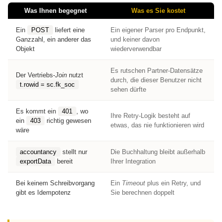
Was Ihnen begegnet
Was es Sie kostet
Ein
POST
liefert eine
Ein eigener Parser pro Endpunkt,
Ganzzahl, ein anderer das
und keiner davon
Objekt
wiederverwendbar
Es rutschen Partner-Datensätze
Der Vertriebs-
Join
nutzt
durch, die dieser Benutzer nicht
t.rowid = sc.fk_soc
sehen dürfte
Es kommt ein
401
, wo
Ihre Retry-Logik besteht auf
ein
403
richtig gewesen
etwas, das nie funktionieren wird
wäre
accountancy
stellt nur
Die Buchhaltung bleibt außerhalb
exportData
bereit
Ihrer Integration
Bei keinem Schreibvorgang
Ein
Timeout
plus ein Retry, und
gibt es Idempotenz
Sie berechnen doppelt