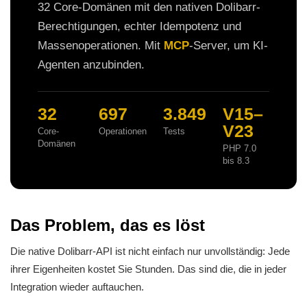
32 Core-Domänen mit den nativen Dolibarr-
Berechtigungen, echter Idempotenz und
Massenoperationen. Mit
MCP
-Server, um KI-
Agenten anzubinden.
32
697
3.849
V15–
V23
Core-
Operationen
Tests
Domänen
PHP 7.0
bis 8.3
Das Problem, das es löst
Die native Dolibarr-API ist nicht einfach nur unvollständig: Jede
ihrer Eigenheiten kostet Sie Stunden. Das sind die, die in jeder
Integration wieder auftauchen.