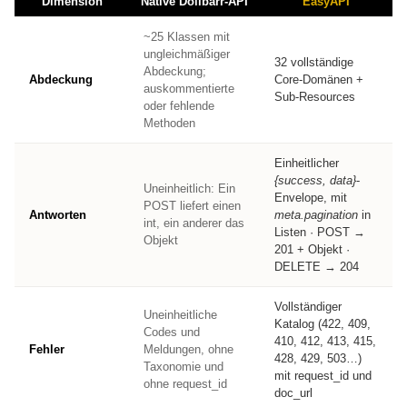
Dimension
Native Dolibarr-API
EasyAPI
~25 Klassen mit
ungleichmäßiger
32 vollständige
Abdeckung;
Abdeckung
Core-Domänen +
auskommentierte
Sub-Resources
oder fehlende
Methoden
Einheitlicher
{success, data}
-
Uneinheitlich: Ein
Envelope, mit
POST liefert einen
Antworten
meta.pagination
in
int, ein anderer das
Listen · POST →
Objekt
201 + Objekt ·
DELETE → 204
Vollständiger
Uneinheitliche
Katalog (422, 409,
Codes und
410, 412, 413, 415,
Fehler
Meldungen, ohne
428, 429, 503…)
Taxonomie und
mit request_id und
ohne request_id
doc_url