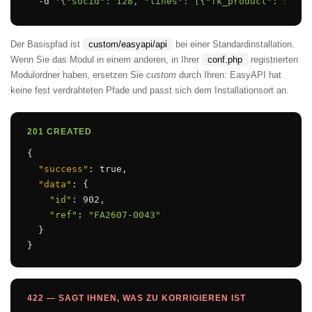
  -d 
'{"socid": 128, "lines": [{"fk_product": 55, "
Der Basispfad ist
custom/easyapi/api
bei einer Standardinstallation.
Wenn Sie das Modul in einem anderen, in Ihrer
conf.php
registrierten
Modulordner haben, ersetzen Sie
custom
durch Ihren: EasyAPI hat
keine fest verdrahteten Pfade und passt sich dem Installationsort an.
201 CREATED
{

"success"
: true,

"data"
: {

"id"
: 902,

"ref"
: 
"FA2607-0043"
  }

}
422 — SAGT IHNEN, WAS ZU KORRIGIEREN IST