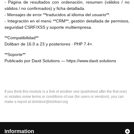
- Página de resultados con ordenación, resumen (válidos / no
válidos / no confirmados) y ficha detallada.
- Mensajes de error **traducidos al idioma del usuario**.
- Integración en el menú **CRM**, gestión detallada de permisos,
seguridad CSRF/XSS y soporte multiempresa.
**Compatibilidad**
Dolibarr de 16.0 a 23 y posteriores · PHP 7.4+.
**Soporte**
Publicado por Daxit Solutions — https://www.daxit.solutions
If you think this module is a fork of another one (published after the first one)
or violates some terms or conditions of use (for users or vendors), you can
make a report at dolistore@dolibarr.org
Information