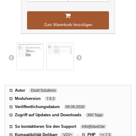
Zum Warenkorb hinzufügen
Autor
Daxit Solutions
Modulversion
7.6.3
Veröffentlichungsdatum
06.06.2026
Zugriff auf Updates und Downloads
360 Tage
So kontaktieren Sie den Support
info@daxit.be
Kompatibilität Dolibarr
-
PHP
V23+
>= 7.3