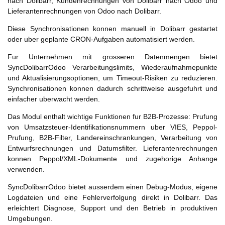
nach Dolibarr, Kundenrechnungen von Dolibarr nach Odoo und
Lieferantenrechnungen von Odoo nach Dolibarr.
Diese Synchronisationen konnen manuell in Dolibarr gestartet
oder uber geplante CRON-Aufgaben automatisiert werden.
Fur Unternehmen mit grosseren Datenmengen bietet
SyncDolibarrOdoo Verarbeitungslimits, Wiederaufnahmepunkte
und Aktualisierungsoptionen, um Timeout-Risiken zu reduzieren.
Synchronisationen konnen dadurch schrittweise ausgefuhrt und
einfacher uberwacht werden.
Das Modul enthalt wichtige Funktionen fur B2B-Prozesse: Prufung
von Umsatzsteuer-Identifikationsnummern uber VIES, Peppol-
Prufung, B2B-Filter, Landereinschrankungen, Verarbeitung von
Entwurfsrechnungen und Datumsfilter. Lieferantenrechnungen
konnen Peppol/XML-Dokumente und zugehorige Anhange
verwenden.
SyncDolibarrOdoo bietet ausserdem einen Debug-Modus, eigene
Logdateien und eine Fehlerverfolgung direkt in Dolibarr. Das
erleichtert Diagnose, Support und den Betrieb in produktiven
Umgebungen.