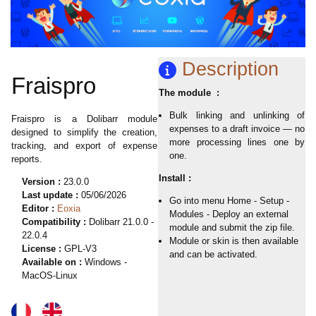
Description
Fraispro
The module :
Bulk linking and unlinking of
Fraispro is a Dolibarr module
expenses to a draft invoice — no
designed to simplify the creation,
more processing lines one by
tracking, and export of expense
one.
reports.
Install :
Version :
23.0.0
Last update :
05/06/2026
Go into menu Home - Setup -
Editor :
Eoxia
Modules - Deploy an external
Compatibility :
Dolibarr 21.0.0 -
module and submit the zip file.
22.0.4
Module or skin is then available
License :
GPL-V3
and can be activated.
Available on :
Windows -
MacOS-Linux