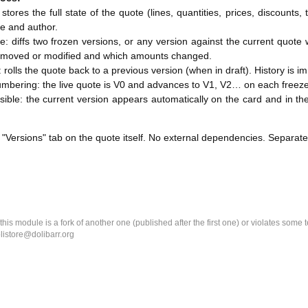
 stores the full state of the quote (lines, quantities, prices, discoun
te and author.
: diffs two frozen versions, or any version against the current quote w
emoved or modified and which amounts changed.
: rolls the quote back to a previous version (when in draft). History is 
umbering: the live quote is V0 and advances to V1, V2… on each freeze
visible: the current version appears automatically on the card and in t
a "Versions" tab on the quote itself. No external dependencies. Separate
k this module is a fork of another one (published after the first one) or violates som
olistore@dolibarr.org