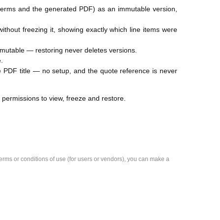
ts, terms and the generated PDF) as an immutable version,
ithout freezing it, showing exactly which line items were
immutable — restoring never deletes versions.
.
he PDF title — no setup, and the quote reference is never
 permissions to view, freeze and restore.
e terms or conditions of use (for users or vendors), you can make a