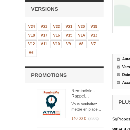
VERSIONS
V24
V23
V22
V21
V20
V19
V18
V17
V16
V15
V14
V13
V12
V11
V10
V9
V8
V7
V6
Aut
Ver
PROMOTIONS
Date
Accè
RemindMe -
Rappel
automatique
PLUS
Vous souhaitez
(mail,
mettre en place
événement,
des rappels
notification)
140,00 €
(
280€
)
SgProposa
automatiques ?
RemindMe est
What it 