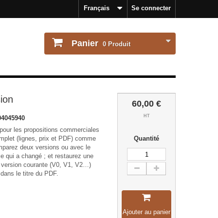
Français
Se connecter
Panier
0
Produit
ion
60,00 €
HT
4045940
 pour les propositions commerciales
complet (lignes, prix et PDF) comme
Quantité
mparez deux versions ou avec le
ce qui a changé ; et restaurez une
 version courante (V0, V1, V2…)
t dans le titre du PDF.
Ajouter au panier