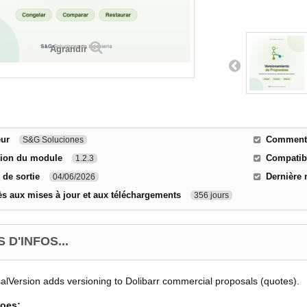
Agrandir
eur
Comment c
S&G Soluciones
sion du module
Compatibi
1.2.3
 de sortie
Dernière 
04/06/2026
s aux mises à jour et aux téléchargements
356 jours
 D'INFOS...
lVersion adds versioning to Dolibarr commercial proposals (quotes).
does: