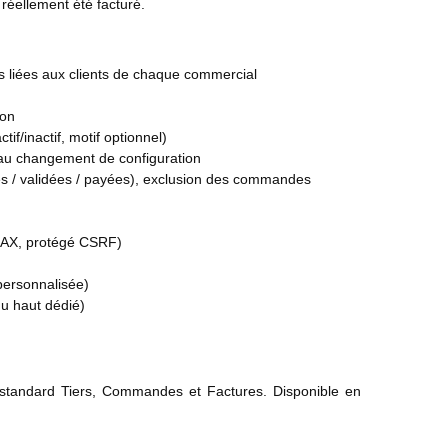
réellement été facturé.
s liées aux clients de chaque commercial
ion
tif/inactif, motif optionnel)
 au changement de configuration
es / validées / payées), exclusion des commandes
JAX, protégé CSRF)
personnalisée)
u haut dédié)
 standard Tiers, Commandes et Factures. Disponible en