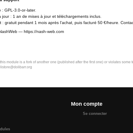
 : GPL-3.0-or-later.
 jour : 1 an de mises à jour et téléchargements inclus.
 : gratuit pendant 1 mois après l'achat, puis facturé 50 €/heure. Con
: NashWeb — https://nash-web.com
k this module is a fork of another one (published after the first one) or violates som
olistore@dolibarr.org
Mon compte
Se connecter
odules