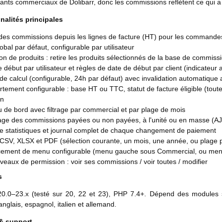
ants commerciaux de Dolibarr, donc les commissions reflètent ce qui a 
nalités principales
 des commissions depuis les lignes de facture (HT) pour les commande
obal par défaut, configurable par utilisateur
on de produits : retire les produits sélectionnés de la base de commiss
 début par utilisateur et règles de date de début par client (indicateur ac
e calcul (configurable, 24h par défaut) avec invalidation automatique
ement configurable : base HT ou TTC, statut de facture éligible (tout
on
 de bord avec filtrage par commercial et par plage de mois
ge des commissions payées ou non payées, à l'unité ou en masse (A
e statistiques et journal complet de chaque changement de paiement
 CSV, XLSX et PDF (sélection courante, un mois, une année, ou plage 
ement de menu configurable (menu gauche sous Commercial, ou men
iveaux de permission : voir ses commissions / voir toutes / modifier
s
 20.0–23.x (testé sur 20, 22 et 23), PHP 7.4+. Dépend des modules
anglais, espagnol, italien et allemand.
& support