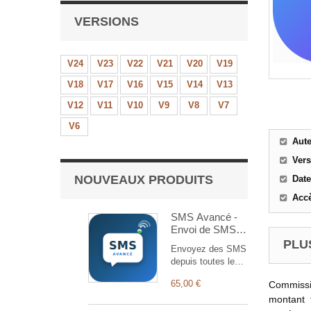
VERSIONS
V24
V23
V22
V21
V20
V19
V18
V17
V16
V15
V14
V13
V12
V11
V10
V9
V8
V7
V6
Aut
Ver
NOUVEAUX PRODUITS
Date
Accè
SMS Avancé -
Envoi de SMS
multi-opérateur
PLUS
Envoyez des SMS
depuis toutes les
fiches Dolibarr via
65,00 €
Commissio
12 opérateurs
(Nexah, Termii,
montant 