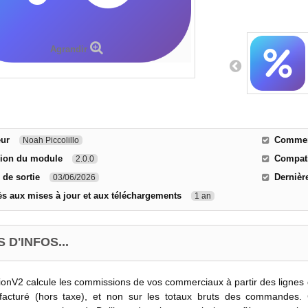
Agrandir
eur
Comment
Noah Piccolillo
sion du module
Compati
2.0.0
 de sortie
Dernièr
03/06/2026
s aux mises à jour et aux téléchargements
1 an
 D'INFOS...
nV2 calcule les commissions de vos commerciaux à partir des lignes d
facturé (hors taxe), et non sur les totaux bruts des commandes. 