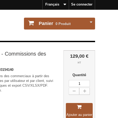
Français
Se connecter
Panier
0
Produit
- Commissions des
129,00 €
HT
3154140
Quantité
ns des commerciaux à partir des
s par utilisateur et par client, suivi
tiques et export CSV/XLSX/PDF.
s.
Ajouter au panier