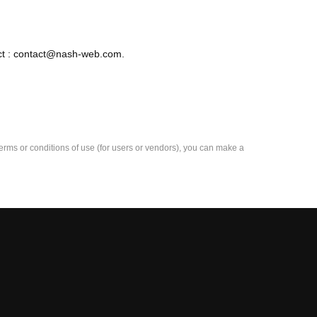
tact : contact@nash-web.com.
e terms or conditions of use (for users or vendors), you can make a