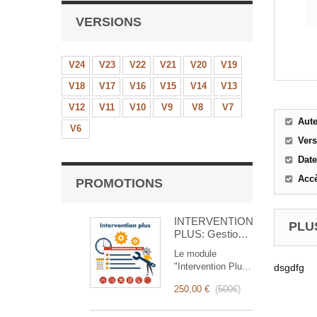
VERSIONS
V24
V23
V22
V21
V20
V19
V18
V17
V16
V15
V14
V13
V12
V11
V10
V9
V8
V7
Aut
V6
Ver
Date
Accè
PROMOTIONS
INTERVENTION
PLUS
PLUS: Gestion
Complète des
Le module
Interventions
"Intervention Plus"
dsgdfg
est un outil
250,00 €
(
500€
)
révolutionnaire qui
simplifie et