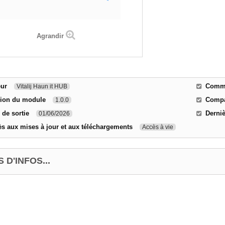
Agrandir
eur
Comme
Vitalij Haun it HUB
sion du module
Compat
1.0.0
 de sortie
Derniè
01/06/2026
s aux mises à jour et aux téléchargements
Accès à vie
 D'INFOS...