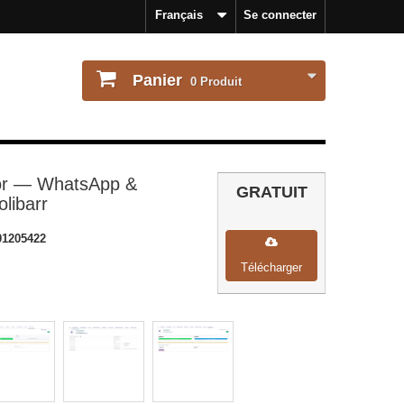
Français
Se connecter
Panier
0
Produit
r — WhatsApp &
GRATUIT
libarr
1205422
Télécharger