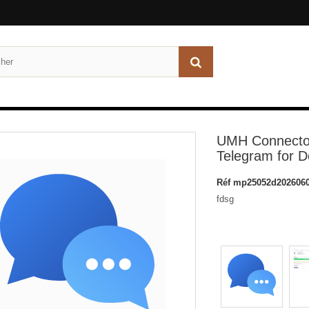
UMH Connecto
Telegram for Do
Réf
mp25052d2026060
fdsg