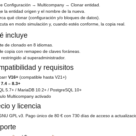
e Configuración → Multicompany → Clonar entidad.
ge la entidad origen y el nombre de la nueva.
ca qué clonar (configuración y/o bloques de datos).
cuta en modo simulación y, cuando estés conforme, la copia real.
é incluye
te de clonado en 8 idiomas.
de copia con remapeo de claves foráneas.
restringido al superadministrador.
patibilidad y requisitos
ibarr
V16+
(compatible hasta V21+)
P
7.4 – 8.3+
SQL 5.7+ / MariaDB 10.2+ / PostgreSQL 10+
ulo Multicompany activado
cio y licencia
GNU GPL v3. Pago único de 80 € con 730 días de acceso a actualizacio
porte