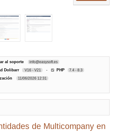
r al soporte
info@easysoft.es
d Dolibarr
-
PHP
V16 - V21
7.4 - 8.3
ización
11/06/2026 12:31
ntidades de Multicompany en