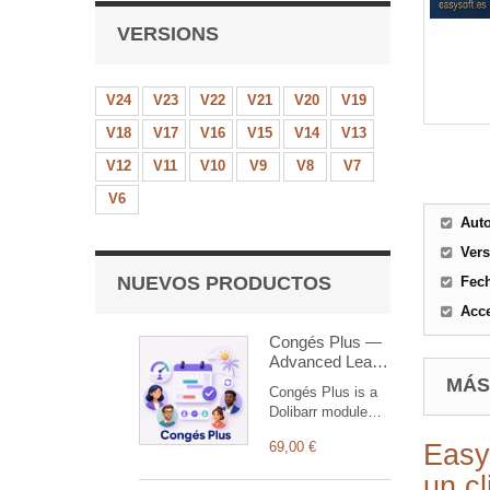
VERSIONS
V24
V23
V22
V21
V20
V19
V18
V17
V16
V15
V14
V13
V12
V11
V10
V9
V8
V7
V6
Aut
Ver
NUEVOS PRODUCTOS
Fec
Acce
Congés Plus —
Advanced Leave
Management
MÁS
Congés Plus is a
Dolibarr module
designed to
69,00 €
Easy
simplify and
centralize
un cl