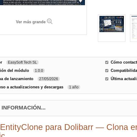
Ver más grande
or
Cómo contacta
EasySoft Tech SL
sión del módulo
Compatibilida
1.0.0
ha de lanzamiento
Última actual
27/05/2026
so a actualizaciones y descargas
1 año
 INFORMACIÓN...
EntityClone para Dolibarr — Clona e
ic