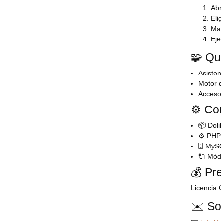
Abr
Eli
Mar
Eje
🧩 Qu
Asisten
Motor 
Acceso 
⚙️ Com
📦 Dol
⚙️ PH
🗄️ My
🔌 Mód
💰 Pre
Licencia 
✉️ So