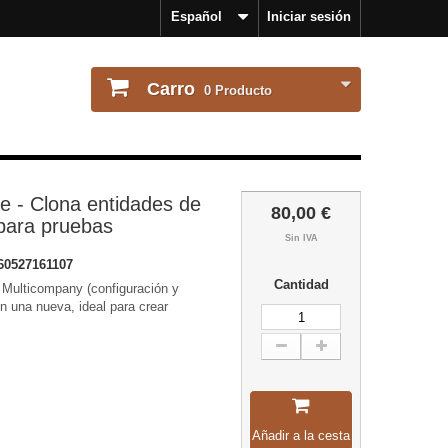
Español
Iniciar sesión
Carro
0
Producto
e - Clona entidades de
80,00 €
para pruebas
Sin IVA
60527161107
Cantidad
 Multicompany (configuración y
n una nueva, ideal para crear
Añadir a la cesta