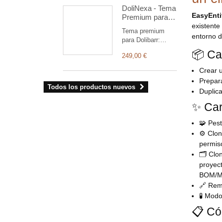
employee leave
DoliNexa - Tema
and absence
EasyEnti
Premium para
management.
Dolibarr ERP &
existent
Employees can
Tema premium
CRM
submit requests,
entorno d
para Dolibarr:
check their
menú vertical
📦 Ca
balances, and
249,00 €
plegable, panel de
follow each
control rediseñado
Crear u
approval stage
con gráficos y
through a modern,
Prepara
widgets, modo
Todos los productos nuevos
mobile-friendly
Duplica
claro y oscuro,
interface.
diseño responsive.
✨ Car
🧩 Pest
⚙️ Clo
permiso
🗂️ Clo
proyect
BOM/MR
🔗 Rem
🧪 Modo
📋 Có