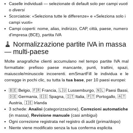
Caselle individuali — selezionate di default solo per campi
vuoti
o
diversi
Scorciatoie: «Seleziona tutte le differenze» e «Seleziona solo i
campi vuoti»
Campi coperti: nome, alias, indirizzo, CAP, città, paese, numero
d'impresa (BCE), partita IVA
🧹 Normalizzazione partite IVA in massa
— multi-paese
Molte anagrafiche clienti accumulano nel tempo partite IVA mal
formattate: prefisso paese mancante, punti, trattini, spazi,
maiuscole/minuscole incoerenti. emSmartFill le individua e le
corregge in pochi clic, su tutta la
tua base
, per 10 paesi europei:
🇧🇪 Belgio, 🇫🇷 Francia, 🇱🇺 Lussemburgo, 🇳🇱 Paesi Bassi,
🇩🇪 Germania, 🇪🇸 Spagna, 🇮🇹 Italia, 🇵🇹 Portogallo, 🇦🇹
Austria, 🇮🇪 Irlanda
3 schede:
Analisi
(categorizzazione),
Correzioni automatiche
(in massa),
Revisione manuale
(casi ambigui)
Ogni correzione registrata nel registro di audit (prima/dopo)
Niente viene modificato senza la tua conferma esplicita