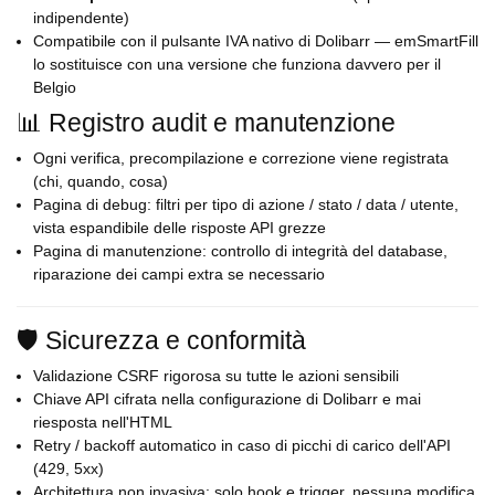
indipendente)
Compatibile con il pulsante IVA nativo di Dolibarr — emSmartFill
lo sostituisce con una versione che funziona davvero per il
Belgio
📊 Registro audit e manutenzione
Ogni verifica, precompilazione e correzione viene registrata
(chi, quando, cosa)
Pagina di debug: filtri per tipo di azione / stato / data / utente,
vista espandibile delle risposte API grezze
Pagina di manutenzione: controllo di integrità del database,
riparazione dei campi extra se necessario
🛡️ Sicurezza e conformità
Validazione CSRF rigorosa su tutte le azioni sensibili
Chiave API cifrata nella configurazione di Dolibarr e mai
riesposta nell'HTML
Retry / backoff automatico in caso di picchi di carico dell'API
(429, 5xx)
Architettura non invasiva: solo hook e trigger, nessuna modifica