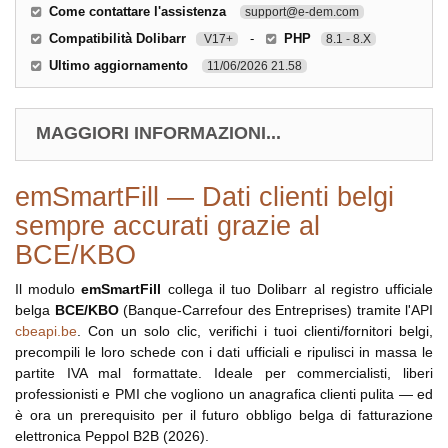
Come contattare l'assistenza
support@e-dem.com
Compatibilità Dolibarr
-
PHP
V17+
8.1 - 8.X
Ultimo aggiornamento
11/06/2026 21.58
MAGGIORI INFORMAZIONI...
emSmartFill — Dati clienti belgi
sempre accurati grazie al
BCE/KBO
Il modulo
emSmartFill
collega il tuo Dolibarr al registro ufficiale
belga
BCE/KBO
(Banque-Carrefour des Entreprises) tramite l'API
cbeapi.be
. Con un solo clic, verifichi i tuoi clienti/fornitori belgi,
precompili le loro schede con i dati ufficiali e ripulisci in massa le
partite IVA mal formattate. Ideale per commercialisti, liberi
professionisti e PMI che vogliono un anagrafica clienti pulita — ed
è ora un prerequisito per il futuro obbligo belga di fatturazione
elettronica Peppol B2B (2026).