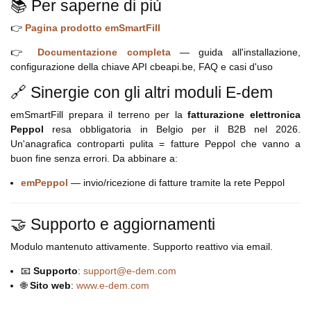
📚 Per saperne di più
👉
Pagina prodotto emSmartFill
👉
Documentazione completa
— guida all'installazione,
configurazione della chiave API cbeapi.be, FAQ e casi d'uso
🔗 Sinergie con gli altri moduli E-dem
emSmartFill prepara il terreno per la
fatturazione elettronica
Peppol
resa obbligatoria in Belgio per il B2B nel 2026.
Un'anagrafica controparti pulita = fatture Peppol che vanno a
buon fine senza errori. Da abbinare a:
emPeppol
— invio/ricezione di fatture tramite la rete Peppol
🤝 Supporto e aggiornamenti
Modulo mantenuto attivamente. Supporto reattivo via email.
📧
Supporto
:
support@e-dem.com
🌐
Sito web
:
www.e-dem.com