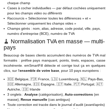
chaque champ
Cases à cocher individuelles — par défaut cochées uniquement
pour les champs
vides
ou
différents
Raccourcis « Sélectionner toutes les différences » et «
Sélectionner uniquement les champs vides »
Champs gérés : nom, alias, adresse, code postal, ville, pays,
numéro d'entreprise (BCE), numéro de TVA
🧹 Normalisation TVA en masse — multi-
pays
Beaucoup de bases clients accumulent des numéros de TVA mal
formatés : préfixe pays manquant, points, tirets, espaces, casse
incohérente. emSmartFill détecte et corrige tout ça en quelques
clics, sur l'
ensemble de votre base
, pour 10 pays européens :
🇧🇪 Belgique, 🇫🇷 France, 🇱🇺 Luxembourg, 🇳🇱 Pays-Bas,
🇩🇪 Allemagne, 🇪🇸 Espagne, 🇮🇹 Italie, 🇵🇹 Portugal, 🇦🇹
Autriche, 🇮🇪 Irlande
3 onglets :
Analyse
(catégorisation),
Auto-corrections
(en
masse),
Revue manuelle
(cas ambigus)
Toute correction est tracée dans le journal d'audit (avant/après)