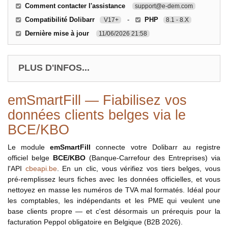
Comment contacter l'assistance
support@e-dem.com
Compatibilité Dolibarr
-
PHP
V17+
8.1 - 8.X
Dernière mise à jour
11/06/2026 21:58
PLUS D'INFOS...
emSmartFill — Fiabilisez vos
données clients belges via le
BCE/KBO
Le module
emSmartFill
connecte votre Dolibarr au registre
officiel belge
BCE/KBO
(Banque-Carrefour des Entreprises) via
l'API
cbeapi.be
. En un clic, vous vérifiez vos tiers belges, vous
pré-remplissez leurs fiches avec les données officielles, et vous
nettoyez en masse les numéros de TVA mal formatés. Idéal pour
les comptables, les indépendants et les PME qui veulent une
base clients propre — et c'est désormais un prérequis pour la
facturation Peppol obligatoire en Belgique (B2B 2026).