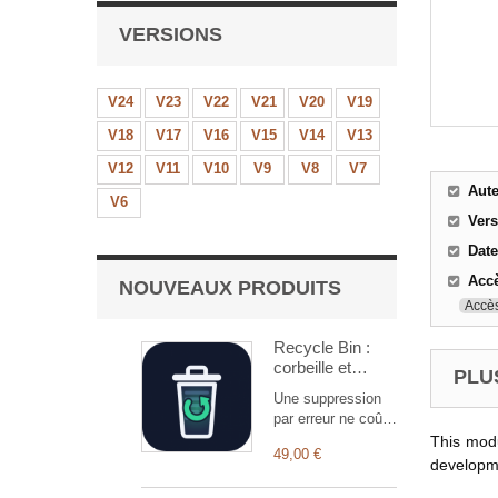
VERSIONS
V24
V23
V22
V21
V20
V19
V18
V17
V16
V15
V14
V13
V12
V11
V10
V9
V8
V7
Aut
V6
Ver
Date
Accè
NOUVEAUX PRODUITS
Accès
Recycle Bin :
corbeille et
PLUS
restauration en
Une suppression
un clic
par erreur ne coûte
plus la restauration
This mod
49,00 €
d'une sauvegarde.
developm
L'élément