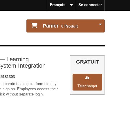
Français
Se connecter
Panier
0
Produit
— Learning
GRATUIT
stem Integration
5181303
rporate training platform directly
Télécharger
gle sign-on. Employees access their
lick without separate login.