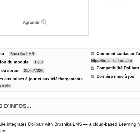
Agrandir
eur
Comment contacter l'a
Brusnika LMS
https://brusnika-lms.com
sion du module
1.2.0
Compatibilité Dolibarr
 de sortie
25/05/2026
Dernière mise à jour
s aux mises à jour et aux téléchargements
 à vie
 D'INFOS...
ule integrates Dolibarr with Brusnika.LMS — a cloud-based Learning
ent.