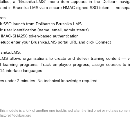
talled, a "Brusnika.LMS" menu item appears in the Dolibarr naviga
cated in Brusnika.LMS via a secure HMAC-signed SSO token — no sepa
res:
ck SSO launch from Dolibarr to Brusnika.LMS
ic user identification (name, email, admin status)
 HMAC-SHA256 token-based authentication
setup: enter your Brusnika.LMS portal URL and click Connect
usnika.LMS:
.LMS allows organizations to create and deliver training content —
d learning programs. Track employee progress, assign courses to ind
14 interface languages.
es under 2 minutes. No technical knowledge required.
k this module is a fork of another one (published after the first one) or violates som
olistore@dolibarr.org