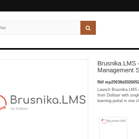
Brusnika.LMS 
Management Sy
Réf
mp25038d2026052
Launch Brusnika.LMS co
from Dolibarr with sin
learning portal in one c