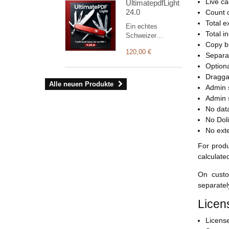
Live ca
UltimatepdfLight
Versandseite +
24.0
Count o
PHP-Klasse
Sms123Api für
Total e
Ein echtes
Trigger und
Total i
Schweizer
Cronjobs. Prepaid-
Copy bu
Taschenmesser
Guthaben ohne
120,00 €
zur individuellen
Separa
Abo.
Gestaltung Ihrer
Option
Dokumente (die
Draggab
Light-Version
Alle neuen Produkte
Admin s
unterstützt
Admin s
ausschließlich
No dat
Bestellungen,
Rechnungen und
No Doli
Angebote). Über
No exte
die
For produ
Modulverwaltung
können Sie Ihr
calculate
eigenes
Erscheinungsbild
On custo
verwalten und
separatel
zahlreiche
Einstellungen
Licen
konfigurieren.
Licens