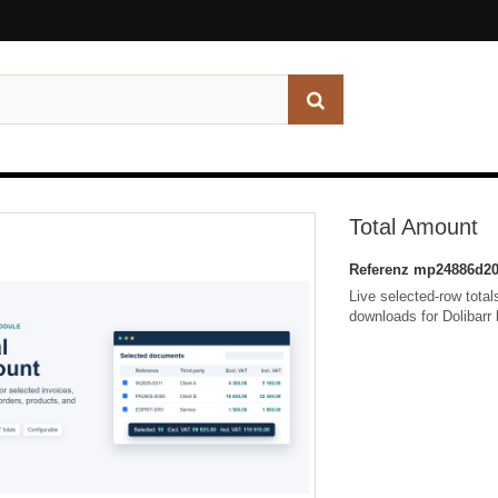
Total Amount
Referenz
mp24886d20
Live selected-row tota
downloads for Dolibarr 