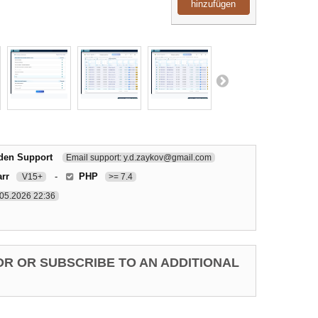
hinzufügen
 den Support
Email support: y.d.zaykov@gmail.com
arr
-
PHP
V15+
>= 7.4
05.2026 22:36
OR OR SUBSCRIBE TO AN ADDITIONAL