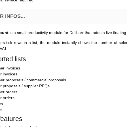
al service required.
 INFOS...
ount
is a small productivity module for Dolibarr that adds a live floating
s tick rows in a list, the module instantly shows the number of sel
 VAT.
rted lists
er invoices
r invoices
er proposals / commercial proposals
r proposals / supplier RFQs
er orders
r orders
ts
es
features