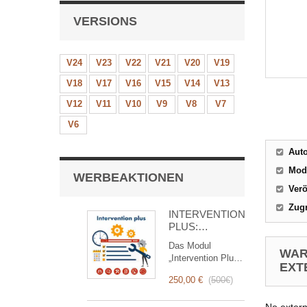
VERSIONS
V24
V23
V22
V21
V20
V19
V18
V17
V16
V15
V14
V13
V12
V11
V10
V9
V8
V7
V6
Aut
Mod
WERBEAKTIONEN
Verö
Zugr
INTERVENTION
PLUS:
Komplettes
Das Modul
Management
WAR
„Intervention Plus“
von
EXT
ist ein
Interventionen
250,00 €
(
500€
)
revolutionäres
Tool, das das