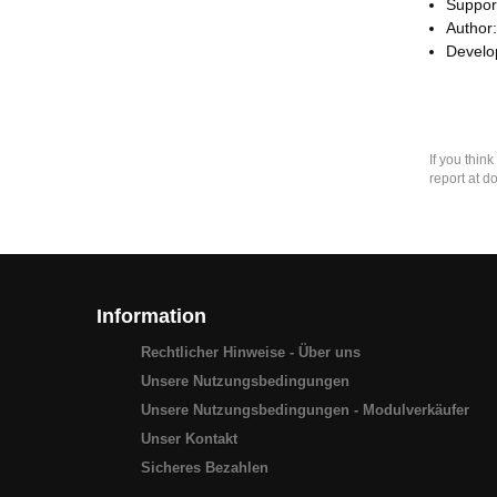
Suppor
Author
Develop
If you thin
report at d
Information
Rechtlicher Hinweise - Über uns
Unsere Nutzungsbedingungen
Unsere Nutzungsbedingungen - Modulverkäufer
Unser Kontakt
Sicheres Bezahlen