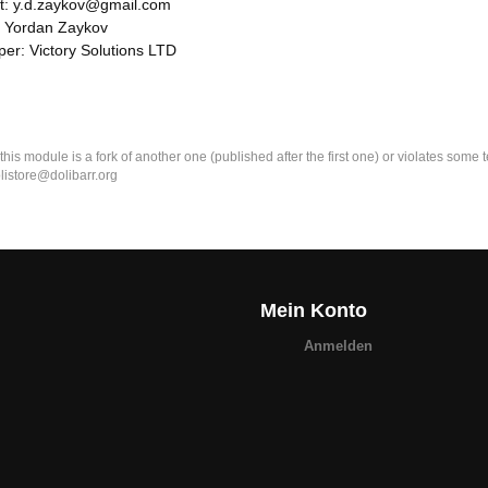
t: y.d.zaykov@gmail.com
: Yordan Zaykov
er: Victory Solutions LTD
k this module is a fork of another one (published after the first one) or violates som
olistore@dolibarr.org
Mein Konto
Anmelden