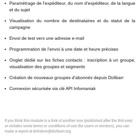
Paramétrage de l'expéditeur, du nom d'expéditeur, de la langue
et du sujet
Visualisation du nombre de destinataires et du statut de la
campagne
Envoi de test vers une adresse e-mail
Programmation de l'envoi à une date et heure précises
Onglet dédié sur les fiches contacts : inscription à un groupe,
visualisation des groupes et segments
Création de nouveaux groupes d'abonnés depuis Dolibarr
Connexion sécurisée via clé API Infomaniak
If you think this module is a fork of another one (published after the first one)
or violates some terms or conditions of use (for users or vendors), you can
make a report at dolistore@dolibarr.org