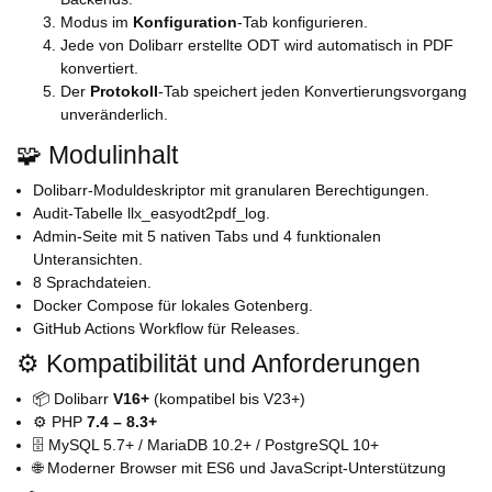
Modus im
Konfiguration
-Tab konfigurieren.
Jede von Dolibarr erstellte ODT wird automatisch in PDF
konvertiert.
Der
Protokoll
-Tab speichert jeden Konvertierungsvorgang
unveränderlich.
🧩 Modulinhalt
Dolibarr-Moduldeskriptor mit granularen Berechtigungen.
Audit-Tabelle llx_easyodt2pdf_log.
Admin-Seite mit 5 nativen Tabs und 4 funktionalen
Unteransichten.
8 Sprachdateien.
Docker Compose für lokales Gotenberg.
GitHub Actions Workflow für Releases.
⚙️ Kompatibilität und Anforderungen
📦 Dolibarr
V16+
(kompatibel bis V23+)
⚙️ PHP
7.4 – 8.3+
🗄️ MySQL 5.7+ / MariaDB 10.2+ / PostgreSQL 10+
🌐 Moderner Browser mit ES6 und JavaScript-Unterstützung