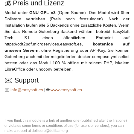
💰 Preis und Lizenz
Modul unter
GNU GPL v3
(Open Source). Das Modul wird über
Dolistore vertrieben (Preis noch festzulegen). Nach der
Installation laufen alle 5 Backends ohne zusätzliche Kosten. Wenn
Sie das Remote-Gotenberg-Backend wählen, betreibt EasySoft
Tech S.L. einen öffentlichen Endpoint auf
https://odt2pdf.microservices.easysoft.es,
kostenlos auf
unseren Servern
, ohne Registrierung oder API-Key. Sie können
Gotenberg auch mit der mitgelieferten docker-compose.yml selbst
hosten oder das Modul 100 % offline mit reinem PHP, lokalem
LibreOffice oder unoconv betreiben.
✉️ Support
✉️
info@easysoft.es
| 🌐
www.easysoft.es
If you think this module is a fork of another one (published after the first one)
or violates some terms or conditions of use (for users or vendors), you can
make a report at dolistore@dolibarr.org