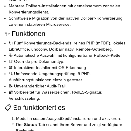
Mehrere Dolibarr-Installationen mit gemeinsamem zentralen
Konvertierungsdienst.
Schrittweise Migration von der nativen Dolibarr-Konvertierung
zu einem stabileren Microservice.
✨ Funktionen
🔌 Fünf Konvertierungs-Backends: reines PHP (mPDF), lokales
LibreOffice, unoconv, Dolibarr nativ, Remote-Gotenberg.
🎯 Automatische Auswahl mit konfigurierbarer Fallback-Kette.
📑 Override pro Dokumenttyp.
🛠️ Interaktiver Installer mit OS-Erkennung.
🔍 Umfassende Umgebungsprüfung: 9 PHP-
Ausführungsfunktionen einzeln getestet.
📝 Unveränderlicher Audit-Trail.
🔐 Vorbereitet für Wasserzeichen, PAdES-Signatur,
Verschlüsselung.
📋 So funktioniert es
Modul in custom/easyodt2pdf/ installieren und aktivieren.
Der
Status
-Tab scannt Ihren Server und zeigt verfügbare
Backends.