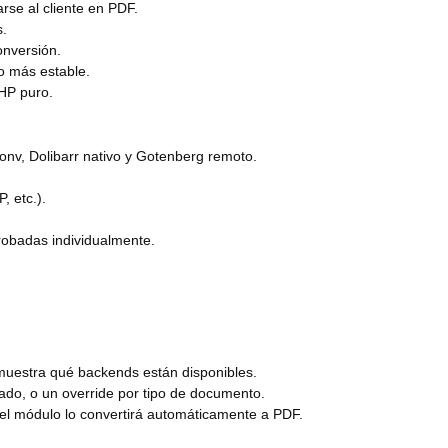
se al cliente en PDF.
s.
onversión.
io más estable.
PHP puro.
onv, Dolibarr nativo y Gotenberg remoto.
, etc.).
robadas individualmente.
muestra qué backends están disponibles.
zado, o un override por tipo de documento.
el módulo lo convertirá automáticamente a PDF.