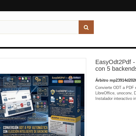
EasyOdt2Pdf -
con 5 backends
Árbitro
mp23914d202
Convierte ODT a PDF e
LibreOffice, unoconv, 
Instalador interactivo i