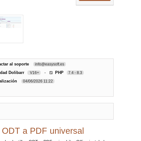
ctar al soporte
info@easysoft.es
dad Dolibarr
-
PHP
V16+
7.4 - 8.3
alización
04/06/2026 11:22
 ODT a PDF universal