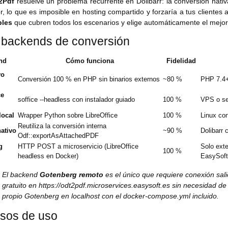
2Pdf
resuelve un problema recurrente en Dolibarr: la conversión nativ
or, lo que es imposible en hosting compartido y forzaría a tus cliente
bles
que cubren todos los escenarios y elige automáticamente el mejor
 backends de conversión
nd
Cómo funciona
Fidelidad
vo
Conversión 100 % en PHP sin binarios externos
~80 %
PHP 7.4+ 
ce
soffice --headless con instalador guiado
100 %
VPS o se
local
Wrapper Python sobre LibreOffice
100 %
Linux con
Reutiliza la conversión interna
nativo
~90 %
Dolibarr
Odf::exportAsAttachedPDF
g
HTTP POST a microservicio (LibreOffice
Solo exte
100 %
headless en Docker)
EasySoft
El backend
Gotenberg remoto
es el único que requiere conexión sali
gratuito en https://odt2pdf.microservices.easysoft.es sin necesidad de
propio Gotenberg en localhost con el docker-compose.yml incluido.
sos de uso