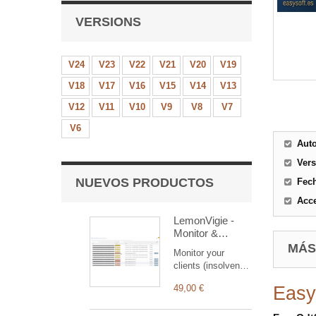
VERSIONS
V24
V23
V22
V21
V20
V19
V18
V17
V16
V15
V14
V13
V12
V11
V10
V9
V8
V7
V6
Aut
Ver
NUEVOS PRODUCTOS
Fec
Acce
LemonVigie -
Monitor &
prospect your
MÁS
Monitor your
clients, Open
clients (insolvency,
Data
closures, financial
49,00 €
Easy
health, RGE certs)
and prospect