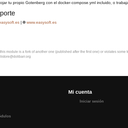
ojar tu propio Gotenberg con el docker-compose.yml incluido, o trabaja
porte
asysoft.es
| 🌐
www.easysoft.es
k this module is a fork of another one (published after the first one) or violates som
olistore@dolibarr.org
Mi cuenta
Iniciar sesión
ódulos