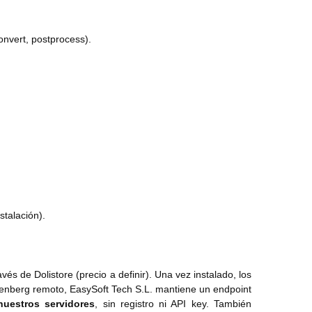
onvert, postprocess).
stalación).
és de Dolistore (precio a definir). Una vez instalado, los
otenberg remoto, EasySoft Tech S.L. mantiene un endpoint
nuestros servidores
, sin registro ni API key. También