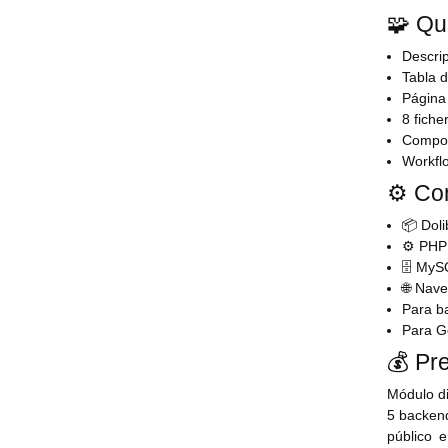
🧩 Qu
Descrip
Tabla d
Página 
8 ficher
Compos
Workfl
⚙️ Com
📦 Dol
⚙️ PH
🗄️ My
🌐 Nav
Para ba
Para Go
💰 Pre
Módulo di
5 backend
público e