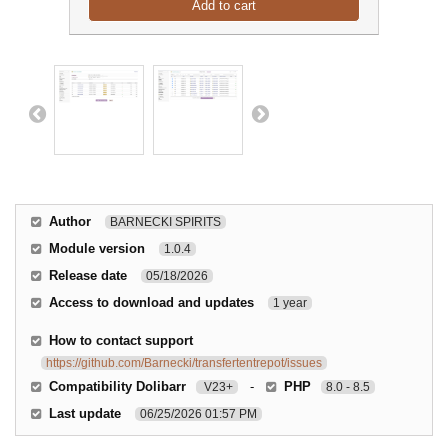
Add to cart
Author
BARNECKI SPIRITS
Module version
1.0.4
Release date
05/18/2026
Access to download and updates
1 year
How to contact support
https://github.com/Barnecki/transfertentrepot/issues
Compatibility Dolibarr
-
PHP
V23+
8.0 - 8.5
Last update
06/25/2026 01:57 PM