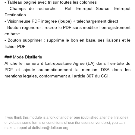
- Tableau paginé avec tri sur toutes les colonnes
- Champs de recherche : Ref, Entrepot Source, Entrepot
Destination
- Visionneuse PDF integree (loupe) + telechargement direct
- Bouton regenerer : recree le PDF sans modifier l enregistrement
en base
- Bouton supprimer : supprime le bon en base, ses liaisons et le
fichier PDF
### Mode Distillerie
Affiche le numero d Entrepositaire Agree (EA) dans l en-tete du
PDF et ajoute automatiquement la mention DSA dans les
mentions legales, conformement a l article 307 du CGI.
If you think this module is a fork of another one (published after the first one)
or violates some terms or conditions of use (for users or vendors), you can
make a report at dolistore@dolibarr.org