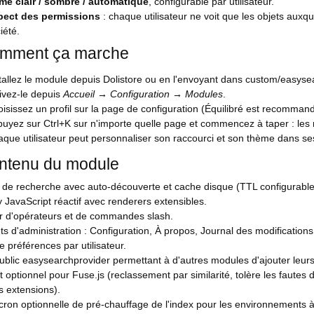
me clair / sombre / automatique
, configurable par utilisateur.
pect des permissions
: chaque utilisateur ne voit que les objets auxque
iété.
omment ça marche
tallez le module depuis Dolistore ou en l'envoyant dans custom/easyse
ivez-le depuis
Accueil → Configuration → Modules
.
isissez un profil sur la page de configuration (Équilibré est recommand
uyez sur Ctrl+K sur n'importe quelle page et commencez à taper : les 
que utilisateur peut personnaliser son raccourci et son thème dans se
ntenu du module
 de recherche avec auto-découverte et cache disque (TTL configurable
 JavaScript réactif avec renderers extensibles.
r d'opérateurs et de commandes slash.
ts d'administration : Configuration, À propos, Journal des modifications
 préférences par utilisateur.
blic easysearchprovider permettant à d'autres modules d'ajouter leurs
 optionnel pour Fuse.js (reclassement par similarité, tolère les fautes 
s extensions).
ron optionnelle de pré-chauffage de l'index pour les environnements à