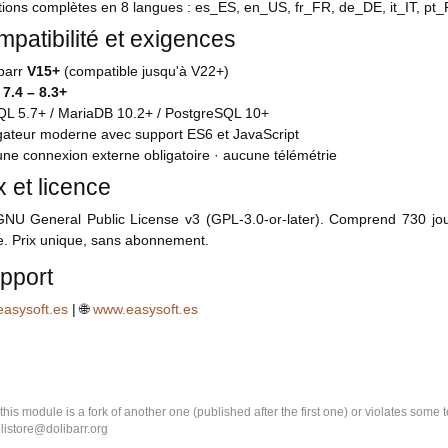
ions complètes en 8 langues : es_ES, en_US, fr_FR, de_DE, it_IT, pt_
mpatibilité et exigences
ibarr
V15+
(compatible jusqu'à V22+)
P
7.4 – 8.3+
SQL 5.7+ / MariaDB 10.2+ / PostgreSQL 10+
igateur moderne avec support ES6 et JavaScript
ne connexion externe obligatoire · aucune télémétrie
x et licence
GNU General Public License v3 (GPL-3.0-or-later). Comprend 730 jou
e. Prix unique, sans abonnement.
pport
asysoft.es
| 🌐
www.easysoft.es
k this module is a fork of another one (published after the first one) or violates som
olistore@dolibarr.org