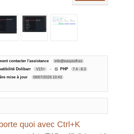
nt contacter l'assistance
info@easysoft.es
tibilité Dolibarr
-
PHP
V15+
7.4 - 8.3
ère mise à jour
08/07/2026 10:43
porte quoi avec Ctrl+K