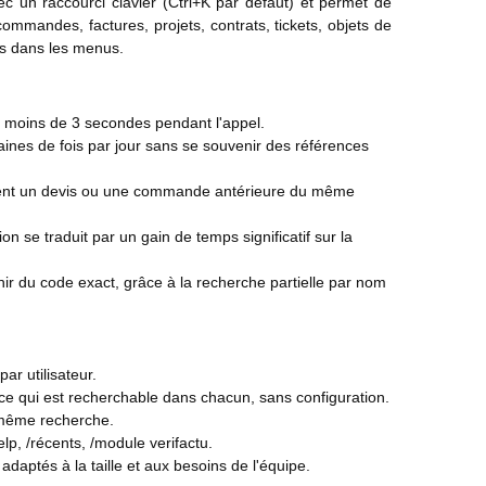
c un raccourci clavier (Ctrl+K par défaut) et permet de
ommandes, factures, projets, contrats, tickets, objets de
ps dans les menus.
 moins de 3 secondes pendant l'appel.
izaines de fois par jour sans se souvenir des références
ement un devis ou une commande antérieure du même
 se traduit par un gain de temps significatif sur la
nir du code exact, grâce à la recherche partielle par nom
ar utilisateur.
 ce qui est recherchable dans chacun, sans configuration.
a même recherche.
lp, /récents, /module verifactu.
daptés à la taille et aux besoins de l'équipe.