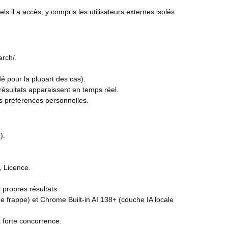
ls il a accès, y compris les utilisateurs externes isolés
arch/.
é pour la plupart des cas).
résultats apparaissent en temps réel.
s préférences personnelles.
).
, Licence.
 propres résultats.
de frappe) et Chrome Built-in AI 138+ (couche IA locale
 forte concurrence.