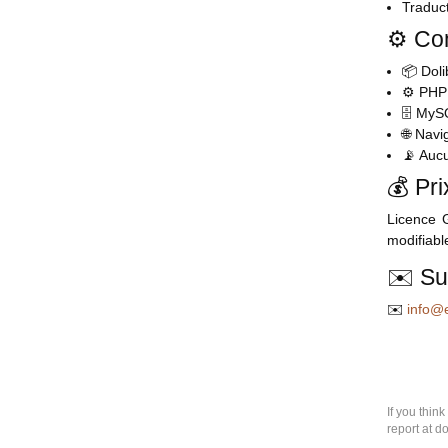
Traduct
⚙️ Co
📦 Dol
⚙️ PH
🗄️ My
🌐 Nav
📡 Aucu
💰 Pri
Licence 
modifiabl
✉️ Su
✉️
info@e
If you thin
report at d