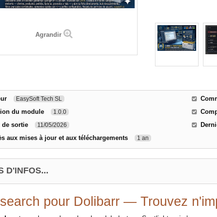
Agrandir
eur
Comme
EasySoft Tech SL
sion du module
Compa
1.0.0
 de sortie
Derni
11/05/2026
s aux mises à jour et aux téléchargements
1 an
 D'INFOS...
search pour Dolibarr — Trouvez n'im