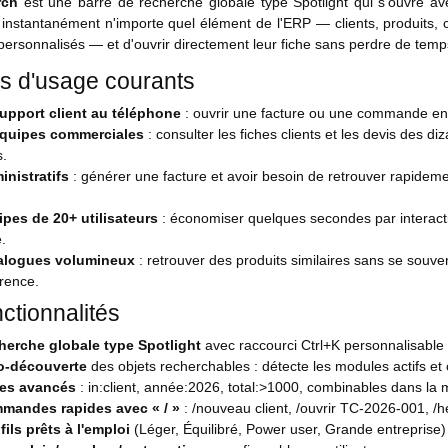
rch
est une barre de recherche globale type Spotlight qui s'ouvre ave
 instantanément n'importe quel élément de l'ERP — clients, produits, c
ersonnalisés — et d'ouvrir directement leur fiche sans perdre de tem
s d'usage courants
upport client au téléphone
: ouvrir une facture ou une commande en
quipes commerciales
: consulter les fiches clients et les devis des d
s.
inistratifs
: générer une facture et avoir besoin de retrouver rapid
pes de 20+ utilisateurs
: économiser quelques secondes par interaction
.
alogues volumineux
: retrouver des produits similaires sans se souve
rence.
ctionnalités
herche globale type Spotlight
avec raccourci Ctrl+K personnalisable p
o-découverte
des objets recherchables : détecte les modules actifs et
res avancés
: in:client, année:2026, total:>1000, combinables dans l
mandes rapides avec « / »
: /nouveau client, /ouvrir TC-2026-001, /he
fils prêts à l'emploi
(Léger, Équilibré, Power user, Grande entreprise) a