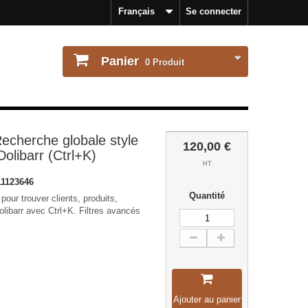
Français
Se connecter
Panier
0
Produit
echerche globale style
120,00 €
Dolibarr (Ctrl+K)
HT
1123646
Quantité
pour trouver clients, produits,
Dolibarr avec Ctrl+K. Filtres avancés
.
Ajouter au panier