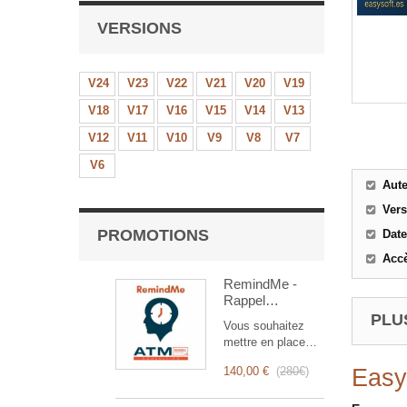
VERSIONS
V24
V23
V22
V21
V20
V19
V18
V17
V16
V15
V14
V13
V12
V11
V10
V9
V8
V7
V6
Aut
Ver
PROMOTIONS
Date
Accè
RemindMe -
Rappel
automatique
PLUS
Vous souhaitez
(mail,
mettre en place
événement,
des rappels
notification)
140,00 €
(
280€
)
Easy
automatiques ?
RemindMe est