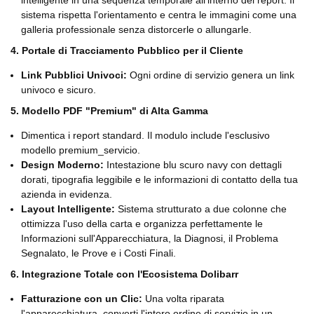
intelligente in una sequenza temporale all'interno del report. Il
sistema rispetta l'orientamento e centra le immagini come una
galleria professionale senza distorcerle o allungarle.
4. Portale di Tracciamento Pubblico per il Cliente
Link Pubblici Univoci:
Ogni ordine di servizio genera un link
univoco e sicuro.
5. Modello PDF "Premium" di Alta Gamma
Dimentica i report standard. Il modulo include l'esclusivo
modello premium_servicio.
Design Moderno:
Intestazione blu scuro navy con dettagli
dorati, tipografia leggibile e le informazioni di contatto della tua
azienda in evidenza.
Layout Intelligente:
Sistema strutturato a due colonne che
ottimizza l'uso della carta e organizza perfettamente le
Informazioni sull'Apparecchiatura, la Diagnosi, il Problema
Segnalato, le Prove e i Costi Finali.
6. Integrazione Totale con l'Ecosistema Dolibarr
Fatturazione con un Clic:
Una volta riparata
l'apparecchiatura, converti l'intero ordine di servizio in un