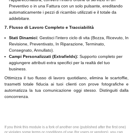
Preventivo o in una Fattura con un solo pulsante, ereditando
automaticamente i pezzi di ricambio utilizzati e il totale da
addebitare.
7. Flusso di Lavoro Completo e Tracciabilità
Stati Dinamici:
Gestisci l'intero ciclo di vita (Bozza, Ricevuto, In
Revisione, Preventivato, In Riparazione, Terminato,
Consegnato, Annullato).
Campi Personalizzati (Extrafields):
Supporto completo per
aggiungere attributi extra specifici per la realtà del tuo
business.
Ottimizza il tuo flusso di lavoro quotidiano, elimina le scartoffie,
trasmetti totale fiducia ai tuoi clienti con prove fotografiche e
automatizza la tua comunicazione oggi stesso. Distinguiti dalla
concorrenza.
If you think this module is a fork of another one (published after the first one)
or violates some terms or conditions of use (for users or vendors), you can