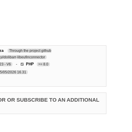
za
Through the project github
i/dolibarr-libeufinconnector
-
PHP
3 - V6
>= 8.0
5/05/2026 16.31
OR OR SUBSCRIBE TO AN ADDITIONAL