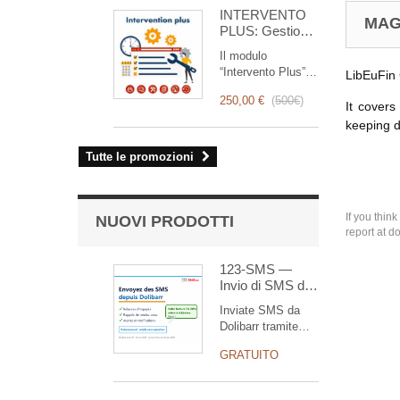
for you!
INTERVENTO
MAG
PLUS: Gestione
Completa degli
Il modulo
Interventi
“Intervento Plus” è
LibEuFin 
uno strumento
250,00 €
(
500€
)
rivoluzionario che
It covers
semplifica e
keeping d
ottimizza la
gestione degli
Tutte le promozioni
interventi, dalla
pianificazione alla
fatturazione.
Pensato per team
If you thin
NUOVI PRODOTTI
commerciali e
report at d
tecnici, offre una
suite completa di
123-SMS —
funzionalità per
Invio di SMS da
garantire un
Dolibarr
Inviate SMS da
monitoraggio
(notifiche,
Dolibarr tramite
trasparente ed
solleciti, avvisi)
123-SMS.net,
efficiente di ogni
GRATUITO
gateway SMS
intervento.
francese attivo dal
2002: pagina di