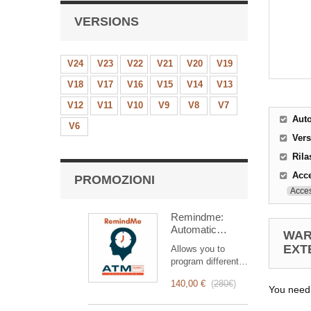
VERSIONS
V24
V23
V22
V21
V20
V19
V18
V17
V16
V15
V14
V13
V12
V11
V10
V9
V8
V7
Aut
V6
Ver
Rila
Acce
PROMOZIONI
Acces
Remindme:
Automatic
WAR
reminder (email,
EXT
Allows you to
event,
program different
notification)
types of reminders
140,00 €
(
280€
)
based on a trigger.
You need
RemindMe is here