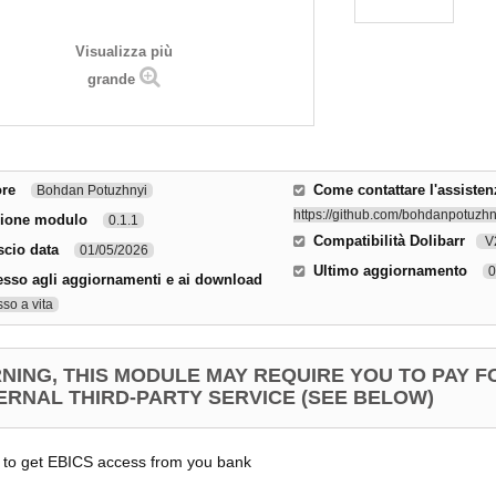
Visualizza più
grande
ore
Come contattare l'assisten
Bohdan Potuzhnyi
https://github.com/bohdanpotuzhny
sione modulo
0.1.1
Compatibilità Dolibarr
V2
scio data
01/05/2026
Ultimo aggiornamento
0
sso agli aggiornamenti e ai download
so a vita
NING, THIS MODULE MAY REQUIRE YOU TO PAY F
ERNAL THIRD-PARTY SERVICE (SEE BELOW)
 to get EBICS access from you bank