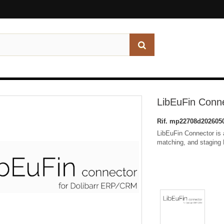
LibEuFin Conn
Rif.
mp22708d202605
LibEuFin Connector is a
matching, and staging 