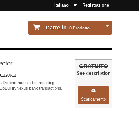
Italiano
Registrazione
Carrello
0
Prodotto
ector
GRATUITO
See description
01220612
 Dolibarr module for importing,
LibEuFin/Nexus bank transactions.
Scaricamento