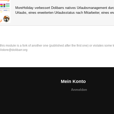
MoreHoliday verbessert Dolibarrs natives Urlaubsmanagement durc
Urlaubs, eines erweiterten Urlaubsstatus nach Mitarbeiter, eines e
k this module is a fork of another one (published after the first one) or violates som
olistore@dolibarr.org
Mein Konto
Anmelden