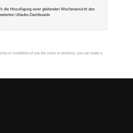
h die Hinzufügung einer gleitenden Wochenansicht des
rweiterten Urlaubs-Dashboards
e terms or conditions of use (for users or vendors), you can make a