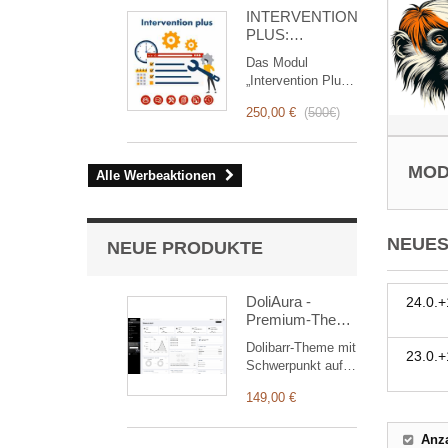
for you!
INTERVENTION
PLUS:
Komplettes
Das Modul
Management
„Intervention Plus“
von
ist ein
Interventionen
250,00 €
(
500€
)
revolutionäres
Tool, das das
Interventionsmanagement
MOD
von der Planung
Alle Werbeaktionen
bis zur
Abrechnung
vereinfacht und
NEUES
optimiert. Es
NEUE PRODUKTE
wurde für
Vertriebs- und
Technikteams
DoliAura -
24.0.+
entwickelt und
Premium-Theme
bietet eine
für Dolibarr ERP
Dolibarr-Theme mit
vollständige Suite
& CRM
23.0.+
Schwerpunkt auf
von Funktionen,
Sehkomfort: sanfte
um eine
149,00 €
Farbpalette,
transparente und
großzügige
effiziente
Abstände,
Anza
Überwachung