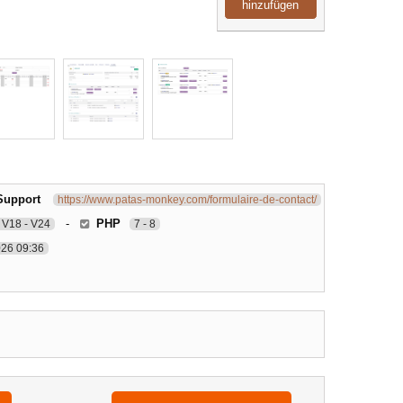
hinzufügen
Support
https://www.patas-monkey.com/formulaire-de-contact/
-
PHP
V18 - V24
7 - 8
026 09:36