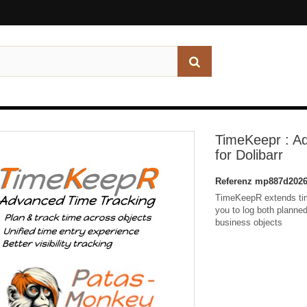
TimeKeepr : A
for Dolibarr
Referenz
mp887d2026
TimeKeepR extends time
you to log both planned
business objects