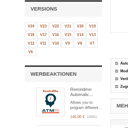
VERSIONS
V24
V23
V22
V21
V20
V19
V18
V17
V16
V15
V14
V13
V12
V11
V10
V9
V8
V7
V6
Aut
Mod
WERBEAKTIONEN
Verö
Zugr
Remindme:
Automatic
reminder (email,
Allows you to
event,
MEHR
program different
notification)
types of reminders
140,00 €
(
280€
)
based on a trigger.
RemindMe is here