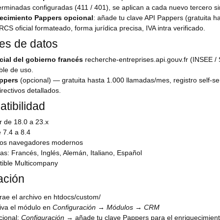
rminadas configuradas (411 / 401), se aplican a cada nuevo tercero sin
ecimiento Pappers opcional
: añade tu clave API Pappers (gratuita 
 RCS oficial formateado, forma jurídica precisa, IVA intra verificado.
es de datos
icial del gobierno francés
recherche-entreprises.api.gouv.fr (INSEE / S
ble de uso.
ppers
(opcional) — gratuita hasta 1.000 llamadas/mes, registro self-ser
rectivos detallados.
tibilidad
r de 18.0 a 23.x
 7.4 a 8.4
los navegadores modernos
as: Francés, Inglés, Alemán, Italiano, Español
ible Multicompany
ación
rae el archivo en htdocs/custom/
iva el módulo en
Configuración → Módulos → CRM
cional:
Configuración
→ añade tu clave Pappers para el enriquecimient