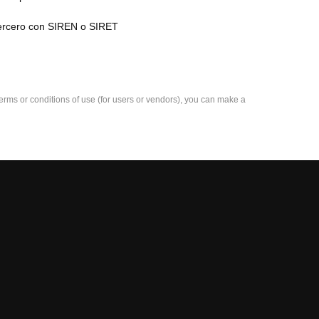
tercero con SIREN o SIRET
e terms or conditions of use (for users or vendors), you can make a