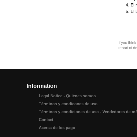
El
El 
If you thin
report at d
Information
Legal Notice - Quiénes somos
Términos y condicones de uso
Términos y condiciones de uso - Vendedores de m
Contact
Acerca de los pago