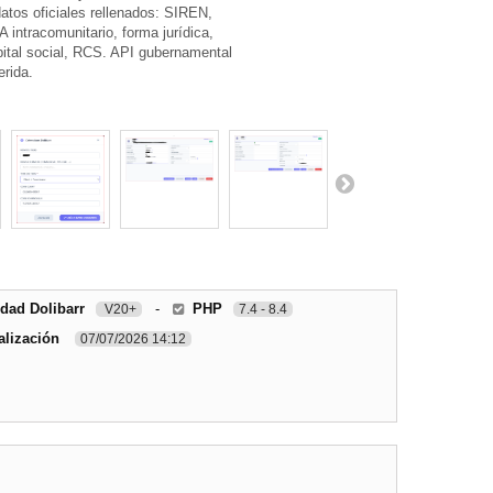
datos oficiales rellenados: SIREN,
 intracomunitario, forma jurídica,
capital social, RCS. API gubernamental
erida.
dad Dolibarr
-
PHP
V20+
7.4 - 8.4
alización
07/07/2026 14:12