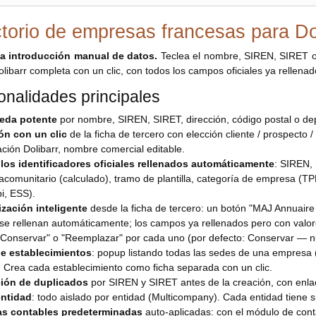
ctorio de empresas francesas para Do
la introducción manual de datos.
Teclea el nombre, SIREN, SIRET o 
olibarr completa con un clic, con todos los campos oficiales ya rellenad
onalidades principales
eda potente
por nombre, SIREN, SIRET, dirección, código postal o depa
ón con un clic
de la ficha de tercero con elección cliente / prospecto
ión Dolibarr, nombre comercial editable.
los identificadores oficiales rellenados automáticamente
: SIREN, 
racomunitario (calculado), tramo de plantilla, categoría de empresa (TPE
i, ESS).
ización inteligente
desde la ficha de tercero: un botón "MAJ Annuair
 se rellenan automáticamente; los campos ya rellenados pero con val
"Conservar" o "Reemplazar" por cada uno (por defecto: Conservar — nu
de establecimientos
: popup listando todas las sedes de una empresa (
 Crea cada establecimiento como ficha separada con un clic.
ión de duplicados
por SIREN y SIRET antes de la creación, con enlace 
entidad
: todo aislado por entidad (Multicompany). Cada entidad tiene s
s contables predeterminadas
auto-aplicadas: con el módulo de conta