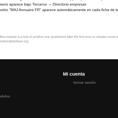
 menú aparece bajo
Terceros → Directorio empresas
botón "MAJ Annuaire FR" aparece automáticamente en cada ficha de 
k this module is a fork of another one (published after the first one) or violates som
olistore@dolibarr.org
Mi cuenta
Iniciar sesión
ódulos