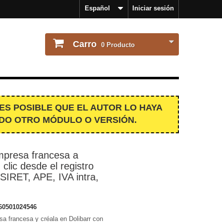
Español
Iniciar sesión
Carro
0
Producto
 ES POSIBLE QUE EL AUTOR LO HAYA
DO OTRO MÓDULO O VERSIÓN.
mpresa francesa a
 clic desde el registro
 SIRET, APE, IVA intra,
60501024546
a francesa y créala en Dolibarr con