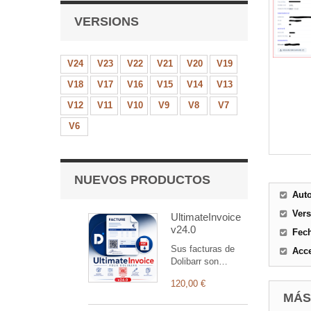
VERSIONS
V24
V23
V22
V21
V20
V19
V18
V17
V16
V15
V14
V13
V12
V11
V10
V9
V8
V7
V6
NUEVOS PRODUCTOS
Aut
Ver
UltimateInvoice
v24.0
Fec
Sus facturas de
Acce
Dolibarr son
iguales a todas las
120,00 €
demás.
MÁS
UltimateInvoice