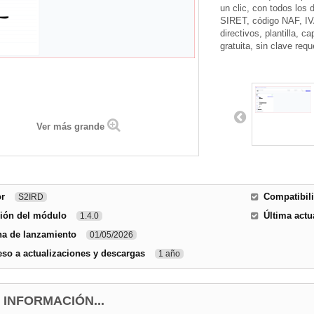
un clic, con todos los 
SIRET, código NAF, IVA
directivos, plantilla, 
gratuita, sin clave requ
Ver más grande
or
Compatibili
S2IRD
sión del módulo
Última actu
1.4.0
ha de lanzamiento
01/05/2026
so a actualizaciones y descargas
1 año
 INFORMACIÓN...