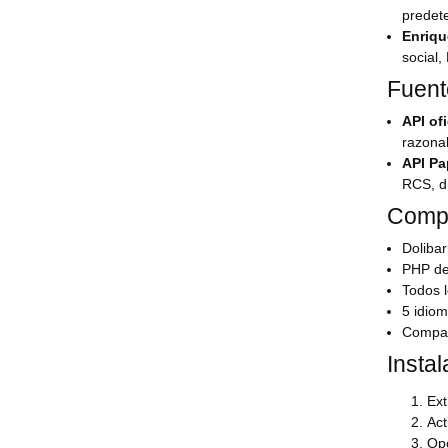
predete
Enriqu
social,
Fuent
API of
razona
API Pa
RCS, di
Compa
Dolibar
PHP de
Todos 
5 idiom
Compat
Instal
Ext
Act
Op