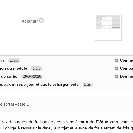
Agrandir
eur
Commen
Lysis
sion du module
Compati
1.0.9
 de sortie
Derniè
29/04/2026
s aux mises à jour et aux téléchargements
1 an
 D'INFOS...
érez des notes de frais avec des tickets à
taux de TVA mixtes
, vous 
ui oblige à ressaisir la date, le projet et le type de frais autant de fois 