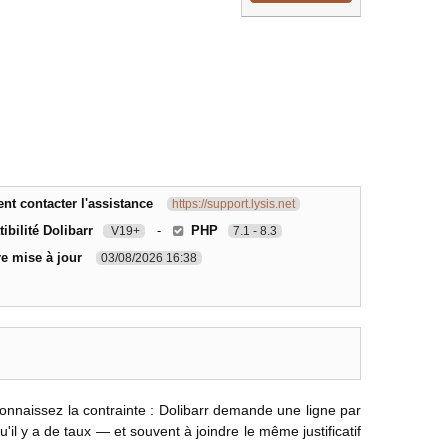
t contacter l'assistance
https://support.lysis.net
bilité Dolibarr
-
PHP
V19+
7.1 - 8.3
re mise à jour
03/08/2026 16:38
connaissez la contrainte : Dolibarr demande une ligne par
qu'il y a de taux — et souvent à joindre le même justificatif