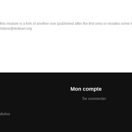
k this module is a fork of another one (published after the first one) or violates som
olistore@dolibarr.org
Mon compte
Se connecter
odules