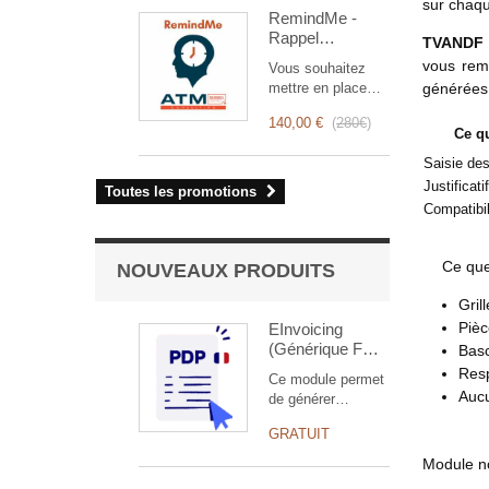
optimise la gestion
sur chaqu
RemindMe -
des interventions,
Rappel
de la planification
TVANDF
automatique
à la facturation.
vous rem
Vous souhaitez
(mail,
Conçu pour les
mettre en place
générées 
événement,
équipes
des rappels
notification)
commerciales et
140,00 €
(
280€
)
automatiques ?
Ce q
techniques, il offre
RemindMe est
une suite complète
Saisie des
pour là pour vous !
de fonctionnalités
Il permet de
Justificatif
Toutes les promotions
pour assurer un
programmer
Compatibil
suivi transparent et
différents types de
efficace de chaque
rappels en fonction
intervention.
d'un déclencheur.
Ce que
NOUVEAUX PRODUITS
Gril
Pièc
EInvoicing
(Générique FR |
Basc
Officiel)
Resp
Ce module permet
Aucu
de générer
(automatiquement
GRATUIT
ou manuellement)
des factures au
Module no
format électronique