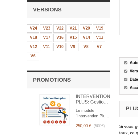
VERSIONS
V24
V23
V22
V21
V20
V19
V18
V17
V16
V15
V14
V13
V12
V11
V10
V9
V8
V7
V6
Aut
Ver
PROMOTIONS
Date
Accè
INTERVENTION
PLUS: Gestion
Complète des
PLUS
Le module
Interventions
"Intervention Plus"
est un outil
250,00 €
(
500€
)
Si vous g
révolutionnaire qui
simplifie et
taux, ce q