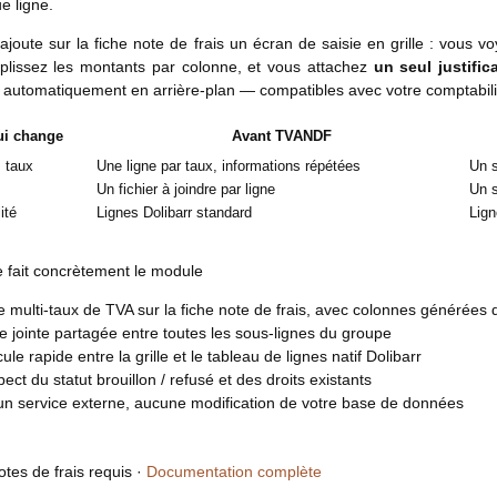
e ligne.
ajoute sur la fiche note de frais un écran de saisie en grille : vous vo
plissez les montants par colonne, et vous attachez
un seul justifica
automatiquement en arrière-plan — compatibles avec votre comptabili
ui change
Avant TVANDF
 taux
Une ligne par taux, informations répétées
Un s
Un fichier à joindre par ligne
Un s
ité
Lignes Dolibarr standard
Lign
 fait concrètement le module
le multi-taux de TVA sur la fiche note de frais, avec colonnes générées d
e jointe partagée entre toutes les sous-lignes du groupe
ule rapide entre la grille et le tableau de lignes natif Dolibarr
ect du statut brouillon / refusé et des droits existants
n service externe, aucune modification de votre base de données
tes de frais requis ·
Documentation complète