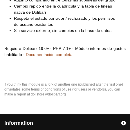
Adjunto compartido entre todas las sublíneas del grupo
Cambio rápido entre la cuadrícula y la tabla de líneas
nativa de Dolibarr
Respeta el estado borrador / rechazado y los permisos
de usuario existentes
Sin servicio externo, sin cambios en la base de datos
Requiere Dolibarr 19.0+ · PHP 7.1+ · Módulo informes de gastos
habilitado ·
Documentación completa
If you think this module is a fork of another one (published after the first one)
or violates some terms or conditions of use (for users or vendors), you can
make a report at dolistore@dolibarr.org
Information