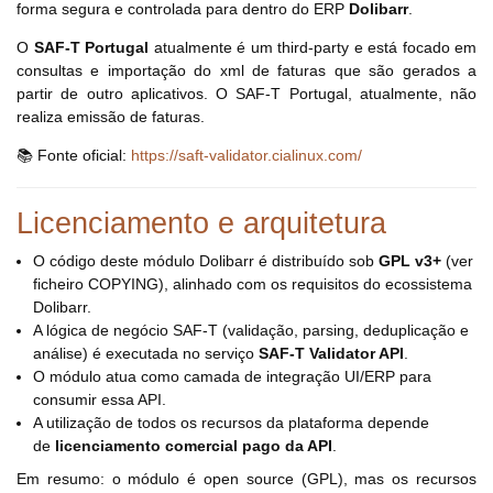
forma segura e controlada para dentro do ERP
Dolibarr
.
O
SAF-T Portugal
atualmente é um third-party e está focado em
consultas e importação do xml de faturas que são gerados a
partir de outro aplicativos. O SAF-T Portugal, atualmente, não
realiza emissão de faturas.
📚 Fonte oficial:
https://saft-validator.cialinux.com/
Licenciamento e arquitetura
O código deste módulo Dolibarr é distribuído sob
GPL v3+
(ver
ficheiro COPYING), alinhado com os requisitos do ecossistema
Dolibarr.
A lógica de negócio SAF-T (validação, parsing, deduplicação e
análise) é executada no serviço
SAF-T Validator API
.
O módulo atua como camada de integração UI/ERP para
consumir essa API.
A utilização de todos os recursos da plataforma depende
de
licenciamento comercial pago da API
.
Em resumo: o módulo é open source (GPL), mas os recursos