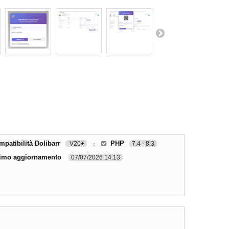
patibilità Dolibarr
-
PHP
V20+
7.4 - 8.3
timo aggiornamento
07/07/2026 14.13