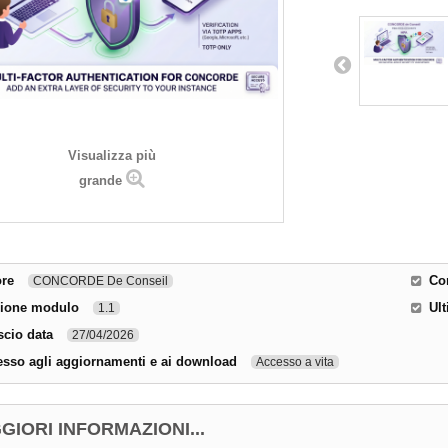
Visualizza più
grande
ore
Com
CONCORDE De Conseil
sione modulo
Ul
1.1
scio data
27/04/2026
sso agli aggiornamenti e ai download
Accesso a vita
GIORI INFORMAZIONI...