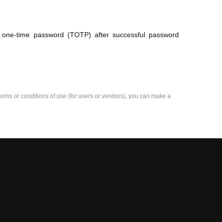
ed one-time password (TOTP) after successful password
e terms or conditions of use (for users or vendors), you can make a