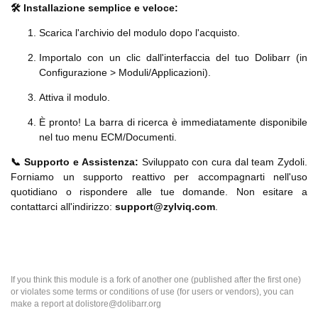
🛠️ Installazione semplice e veloce:
Scarica l'archivio del modulo dopo l'acquisto.
Importalo con un clic dall'interfaccia del tuo Dolibarr (in
Configurazione > Moduli/Applicazioni).
Attiva il modulo.
È pronto! La barra di ricerca è immediatamente disponibile
nel tuo menu ECM/Documenti.
📞 Supporto e Assistenza:
Sviluppato con cura dal team Zydoli.
Forniamo un supporto reattivo per accompagnarti nell'uso
quotidiano o rispondere alle tue domande. Non esitare a
contattarci all'indirizzo:
support@zylviq.com
.
If you think this module is a fork of another one (published after the first one)
or violates some terms or conditions of use (for users or vendors), you can
make a report at dolistore@dolibarr.org